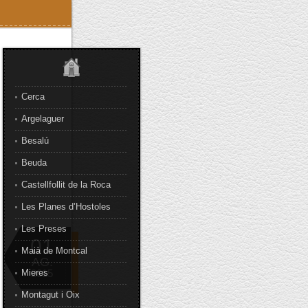
Cerca
Argelaguer
Besalú
Beuda
Castellfollit de la Roca
Les Planes d’Hostoles
Les Preses
01
Maià de Montcal
AG.
Mieres
2015
Montagut i Oix