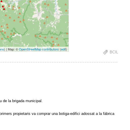
ons
) | Map: ©
OpenStreetMap contributors
(
edit
)
BCIL
u de la brigada municipal.
imers propietaris va comprar una botiga-edifici adossat a la fàbrica