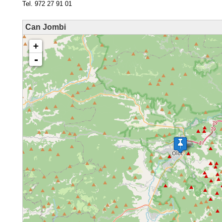
Tel. 972 27 91 01
Can Jombi
loading map - please wait...
+
-