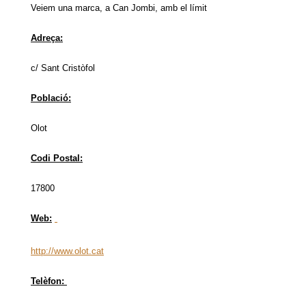
Veiem una marca, a Can Jombi, amb el límit
Adreça:
c/ Sant Cristòfol
Població:
Olot
Codi Postal:
17800
Web:
http://www.olot.cat
Telèfon: