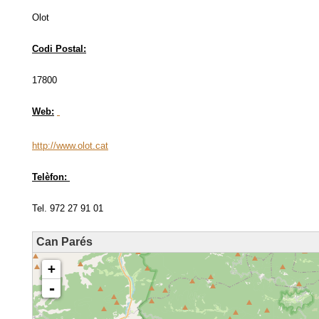
Olot
Codi Postal:
17800
Web:
http://www.olot.cat
Telèfon:
Tel. 972 27 91 01
Can Parés
loading map - please wait...
+
-