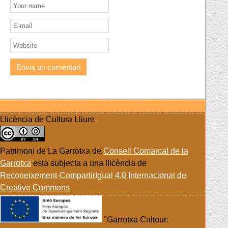
Llicència de Cultura Lliure
Patrimoni de La Garrotxa
de
Consell Comarcal de la
Garrotxa
està subjecta a una llicència de
Reconeixement-CompartirIgual 4.0 Internacional de
Creative Commons
"Garrotxa Cultour: