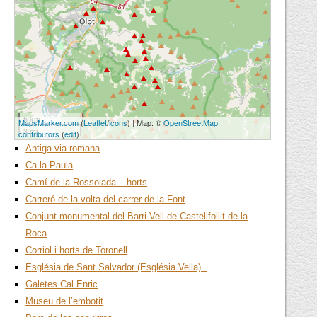
5 km
MapsMarker.com
(
Leaflet
/
icons
) | Map: ©
OpenStreetMap
3 mi
contributors
(
edit
)
Antiga via romana
Ca la Paula
Camí de la Rossolada – horts
Carreró de la volta del carrer de la Font
Conjunt monumental del Barri Vell de Castellfollit de la
Roca
Corriol i horts de Toronell
Església de Sant Salvador (Església Vella)
Galetes Cal Enric
Museu de l’embotit