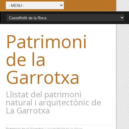
Patrimoni
de la
Garrotxa
Llistat del patrimoni
natural i arquitectònic de
La Garrotxa