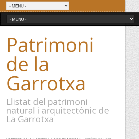
Patrimoni
de la
Garrotxa
Llistat del patrimoni
natural i arquitectònic de
La Garrotxa