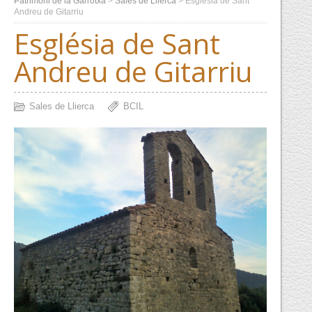
Patrimoni de la Garrotxa
>
Sales de Llierca
>
Església de Sant
Andreu de Gitarriu
Església de Sant
Andreu de Gitarriu
Sales de Llierca
BCIL