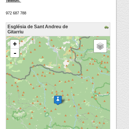
Telèfon:
972 687 788
Església de Sant Andreu de
Gitarriu
loading map - please wait...
+
-