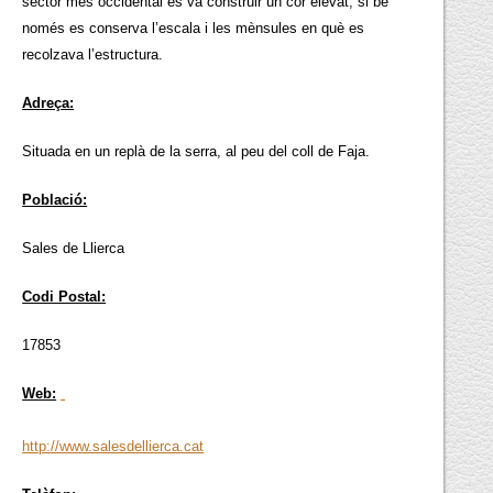
sector més occidental es va construir un cor elevat, si bé
només es conserva l’escala i les mènsules en què es
recolzava l’estructura.
Adreça:
Situada en un replà de la serra, al peu del coll de Faja.
Població:
Sales de Llierca
Codi Postal:
17853
Web:
http://www.salesdellierca.cat