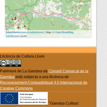
5 km
MapsMarker.com
(
Leaflet
/
icons
) | Map: ©
OpenStreetMap
3 mi
contributors
(
edit
)
Llicència de Cultura Lliure
Patrimoni de La Garrotxa
de
Consell Comarcal de la
Garrotxa
està subjecta a una llicència de
Reconeixement-CompartirIgual 4.0 Internacional de
Creative Commons
"Garrotxa Cultour: