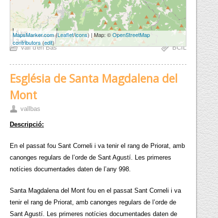
5 km
MapsMarker.com
(
Leaflet
/
icons
) | Map: ©
OpenStreetMap
3 mi
contributors
(
edit
)
Vall d'en Bas
BCIL
Església de Santa Magdalena del
Mont
vallbas
Descripció:
En el passat fou Sant Corneli i va tenir el rang de Priorat, amb
canonges regulars de l’orde de Sant Agustí. Les primeres
notícies documentades daten de l’any 998.
Santa Magdalena del Mont fou en el passat Sant Corneli i va
tenir el rang de Priorat, amb canonges regulars de l’orde de
Sant Agustí. Les primeres notícies documentades daten de