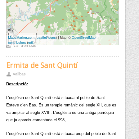
5 km
MapsMarker.com
(
Leaflet
/
icons
) | Map: ©
OpenStreetMap
3 mi
contributors
(
edit
)
Vall d'en Bas
Ermita de Sant Quintí
vallbas
Descripció:
L’església de Sant Quintí està situada al poble de Sant
Esteve d’en Bas. És un temple romànic del segle XII, que es
va ampliar al segle XVIII. L’església és una antiga parròquia
que ja apareix esmentada el 998,
L’església de Sant Quintí està situada prop del poble de Sant