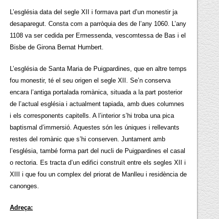
L’església data del segle XII i formava part d’un monestir ja
desaparegut. Consta com a parròquia des de l’any 1060. L’any
1108 va ser cedida per Ermessenda, vescomtessa de Bas i el
Bisbe de Girona Bernat Humbert.
L’església de Santa Maria de Puigpardines, que en altre temps
fou monestir, té el seu origen el segle XII. Se’n conserva
encara l’antiga portalada romànica, situada a la part posterior
de l’actual església i actualment tapiada, amb dues columnes
i els corresponents capitells. A l’interior s’hi troba una pica
baptismal d’immersió. Aquestes són les úniques i rellevants
restes del romànic que s’hi conserven. Juntament amb
l’església, també forma part del nucli de Puigpardines el casal
o rectoria. Es tracta d’un edifici construït entre els segles XII i
XIII i que fou un complex del priorat de Manlleu i residència de
canonges.
Adreça: