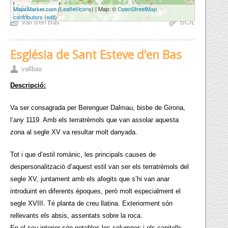
5 km
MapsMarker.com
(
Leaflet
/
icons
) | Map: ©
OpenStreetMap
3 mi
contributors
(
edit
)
Vall d'en Bas
BCIL
Església de Sant Esteve d’en Bas
vallbas
Descripció:
Va ser consagrada per Berenguer Dalmau, bisbe de Girona,
l’any 1119. Amb els terratrèmols que van assolar aquesta
zona al segle XV va resultar molt danyada.
Tot i que d’estil romànic, les principals causes de
despersonalització d’aquest estil van ser els terratrèmols del
segle XV, juntament amb els afegits que s’hi van anar
introduint en diferents èpoques, però molt especialment el
segle XVIII. Té planta de creu llatina. Exteriorment són
rellevants els absis, assentats sobre la roca.
En el seu interior són notables les columnes i els capitells