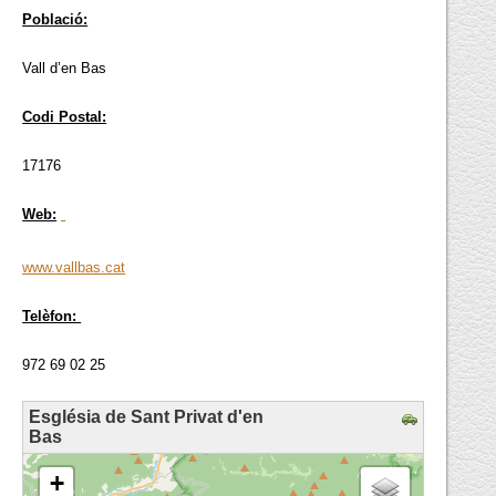
Població:
Vall d’en Bas
Codi Postal:
17176
Web:
www.vallbas.cat
Telèfon:
972 69 02 25
Església de Sant Privat d'en
Bas
loading map - please wait...
+