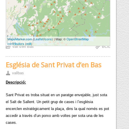
5 km
MapsMarker.com
(
Leaflet
/
icons
) | Map: ©
OpenStreetMap
3 mi
contributors
(
edit
)
Vall d'en Bas
BCIL
Església de Sant Privat d’en Bas
vallbas
Descripció:
Sant Privat es troba situat en un paratge envejable, just sota
el Salt de Sallent. Un petit grup de cases i l’església
encerclen estratègicament la plaça, dins la qual només es pot
accedir a través d’un porxo amb voltes per sota una de les
cases.