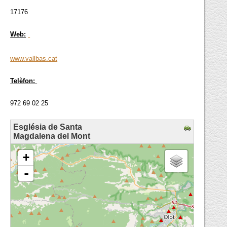
17176
Web:
www.vallbas.cat
Telèfon:
972 69 02 25
Església de Santa
Magdalena del Mont
loading map - please wait...
+
-