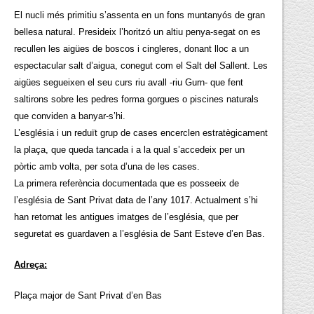
El nucli més primitiu s’assenta en un fons muntanyós de gran
bellesa natural. Presideix l’horitzó un altiu penya-segat on es
recullen les aigües de boscos i cingleres, donant lloc a un
espectacular salt d’aigua, conegut com el Salt del Sallent. Les
aigües segueixen el seu curs riu avall -riu Gurn- que fent
saltirons sobre les pedres forma gorgues o piscines naturals
que conviden a banyar-s’hi.
L’església i un reduït grup de cases encerclen estratègicament
la plaça, que queda tancada i a la qual s’accedeix per un
pòrtic amb volta, per sota d’una de les cases.
La primera referència documentada que es posseeix de
l’església de Sant Privat data de l’any 1017. Actualment s’hi
han retornat les antigues imatges de l’església, que per
seguretat es guardaven a l’església de Sant Esteve d’en Bas.
Adreça:
Plaça major de Sant Privat d’en Bas