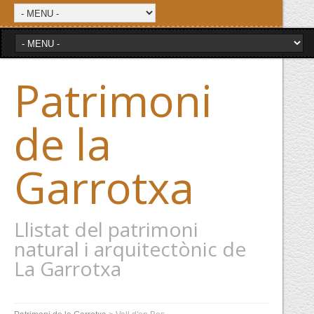
Patrimoni
de la
Garrotxa
Llistat del patrimoni
natural i arquitectònic de
La Garrotxa