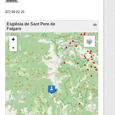
Telèfon:
972 69 02 25
Església de Sant Pere de
Falgars
loading map - please wait...
+
-