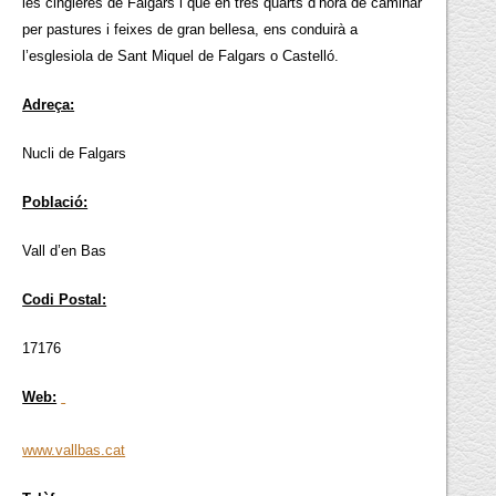
les cingleres de Falgars i que en tres quarts d’hora de caminar
per pastures i feixes de gran bellesa, ens conduirà a
l’esglesiola de Sant Miquel de Falgars o Castelló.
Adreça:
Nucli de Falgars
Població:
Vall d’en Bas
Codi Postal:
17176
Web:
www.vallbas.cat