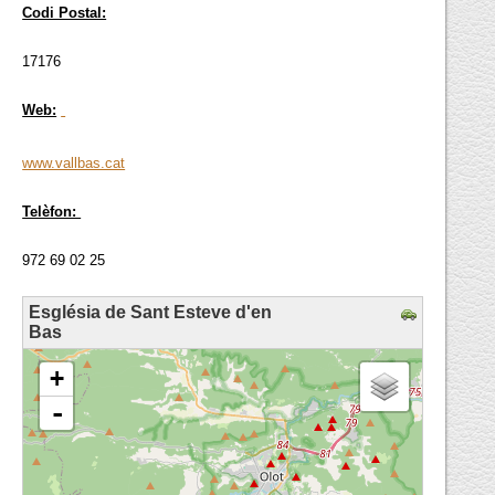
Codi Postal:
17176
Web:
www.vallbas.cat
Telèfon:
972 69 02 25
Església de Sant Esteve d'en
Bas
loading map - please wait...
+
-