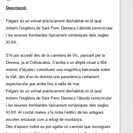
Descripció:
Falgars és un veïnat pràcticament deshabitat en el qual
trobem l’església de Sant Pere. Destaca L’àbsida semicircular
i les lesenes llombardes típicament romàniques dels segles
XI-XII.
S’hi pot accedir des de la carretera de Vic, passant per la
Devesa, ja al Collsacabra. S’arriba a un altiplà situat a 954
metres d’alçada i constitueix una magnífica balconada sobre
la Vall, des d’on es domina una panoràmica certament
espectacular que arriba fins a ratlla de mar.
Falgars és un veïnat pràcticament deshabitat en el qual
trobem l’església de Sant Pere. Destaca l’àbsida semicircular
i les lesenes llombardes típicament romàniques dels segles
XI-XII. Al costat mateix s’hi troba l’edifici de les antigues
escoles restaurat com a refugi de muntanya.
Des d’aquest indret es pot agafar un caminet que ressegueix