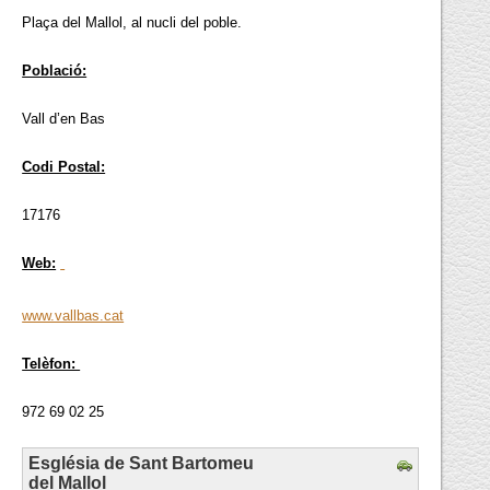
Plaça del Mallol, al nucli del poble.
Població:
Vall d’en Bas
Codi Postal:
17176
Web:
www.vallbas.cat
Telèfon:
972 69 02 25
Església de Sant Bartomeu
del Mallol