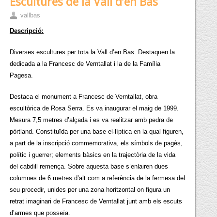
Escultures de la Vall d’en Bas
vallbas
Descripció:
Diverses escultures per tota la Vall d’en Bas. Destaquen la
dedicada a la Francesc de Verntallat i la de la Família
Pagesa.
Destaca el monument a Francesc de Verntallat, obra
escultòrica de Rosa Serra. Es va inaugurar el maig de 1999.
Mesura 7,5 metres d’alçada i es va realitzar amb pedra de
pòrtland. Constituïda per una base el·líptica en la qual figuren,
a part de la inscripció commemorativa, els símbols de pagès,
polític i guerrer; elements bàsics en la trajectòria de la vida
del cabdill remença. Sobre aquesta base s’enlairen dues
columnes de 6 metres d’alt com a referència de la fermesa del
seu procedir, unides per una zona horitzontal on figura un
retrat imaginari de Francesc de Verntallat junt amb els escuts
d’armes que posseïa.