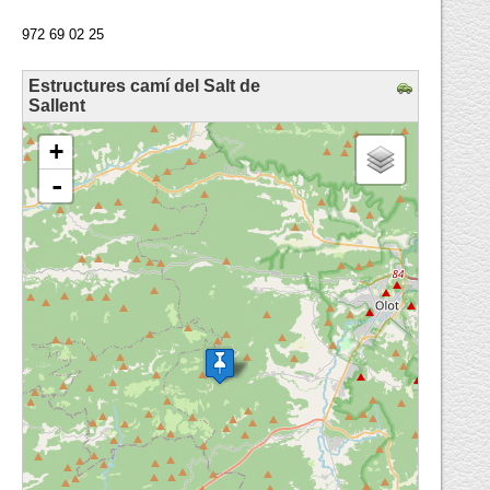
972 69 02 25
Estructures camí del Salt de
Sallent
loading map - please wait...
+
-