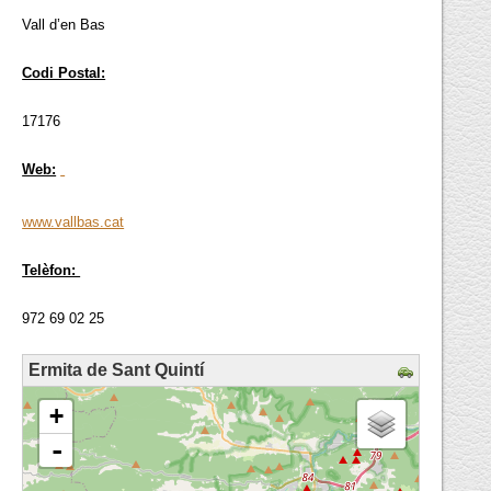
Vall d’en Bas
Codi Postal:
17176
Web:
www.vallbas.cat
Telèfon:
972 69 02 25
Ermita de Sant Quintí
loading map - please wait...
+
-