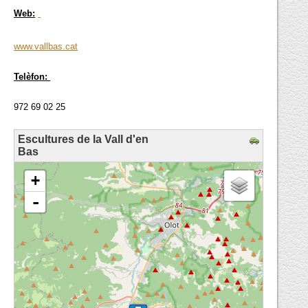
Web:
www.vallbas.cat
Telèfon:
972 69 02 25
Escultures de la Vall d'en
Bas
loading map - please wait...
+
-