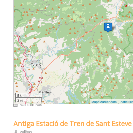
5 km
3 mi
MapsMarker.com
(
Leaflet
/
ic
Vall d'en Bas
Antiga Estació de Tren de Sant Esteve
vallbas