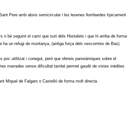
 Sant Pere amb absis semicircular i les lesenes llombardes típicament
s o bé seguint el camí que surt dels Hostalets i que hi arriba de forma
hi ha un refugi de muntanya, (antiga força dels vescomtes de Bas).
s poc utilitzat i conegut, però que ofereix panoràmiques sobre el
tites marrades sense dificultat també permet gaudir de vistes inèdites
nt Miquel de Falgars o Castelló de forma molt directa.