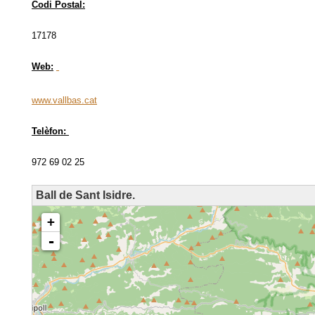
Codi Postal:
17178
Web:
www.vallbas.cat
Telèfon:
972 69 02 25
Ball de Sant Isidre.
loading map - please wait...
+
-