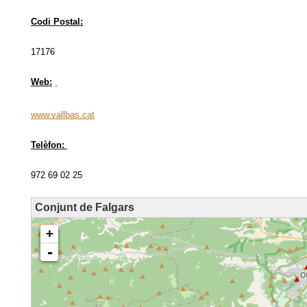
Codi Postal:
17176
Web:
www.vallbas.cat
Telèfon:
972 69 02 25
Conjunt de Falgars
loading map - please wait...
+
-