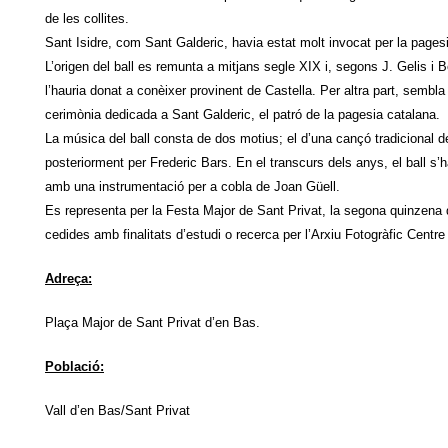
de les collites.
Sant Isidre, com Sant Galderic, havia estat molt invocat per la pagesi
L’origen del ball es remunta a mitjans segle XIX i, segons J. Gelis i 
l’hauria donat a conèixer provinent de Castella. Per altra part, sembl
cerimònia dedicada a Sant Galderic, el patró de la pagesia catalana.
La música del ball consta de dos motius; el d’una cançó tradicional d
posteriorment per Frederic Bars. En el transcurs dels anys, el ball s
amb una instrumentació per a cobla de Joan Güell.
Es representa per la Festa Major de Sant Privat, la segona quinzena
cedides amb finalitats d’estudi o recerca per l’Arxiu Fotogràfic Centr
Adreça:
Plaça Major de Sant Privat d’en Bas.
Població:
Vall d’en Bas/Sant Privat