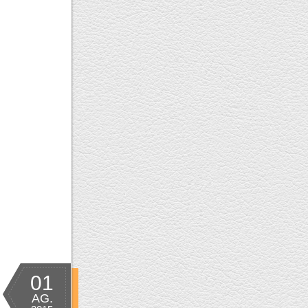
01
AG.