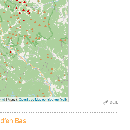
ons
) | Map: ©
OpenStreetMap contributors
(
edit
)
BCIL
 d’en Bas