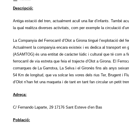
Descripció:
Antiga estació del tren, actualment acull una llar d’infants. També ac
la qual realitza diverses activitats, com per exemple la circulació d’un 
La Companyia del Ferrocarril d’Olot a Girona tingué l’explotació del fe
Actualment la companyia encara existeix i es dedica al transport en
(ASAMTOG) és una entitat de caràcter lúdic i cultural que té com a fi
ferrocarril de via estreta que feia el trajecte d’Olot a Girona. El Ferro
comarques de La Garrotxa, La Selva i el Gironès fins als anys seixant
54 Km de longitud, que va solcar les vores dels rius Ter, Brugent i F
d’Olot n’han fet una maqueta i de tant en tant fan circular un petit tren
Adreça:
C/ Fernando Laparte, 29 17176 Sant Esteve d’en Bas
Població: