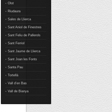
Olot
Riudaura
Sales de Llierca
Sant Aniol de Finestres
Sant Feliu de Pallerols
Sant Ferriol
Sant Jaume de Llierca
Sant Joan les Fonts
Santa Pau
Tortellà
Vall d’en Bas
Vall de Bianya