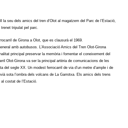
ull la seu dels amics del tren d’Olot al magatzem del Parc de l’Estació,
trenet tripulat pel parc.
rrocarril de Girona a Olot, que es clausurà el 1969.
 general amb autobusos. L’Associació Amics del Tren Olot-Girona
nalitat principal preservar la memòria i fomentar el coneixement del
carril Olot-Girona va ser la principal artèria de comunicacions de les
a del segle XX. Un modest ferrocarril de via d’un metre d’ample i de
luvià sota l’ombra dels volcans de La Garrotxa. Els amics dels trens
 al costat de l’Estació.