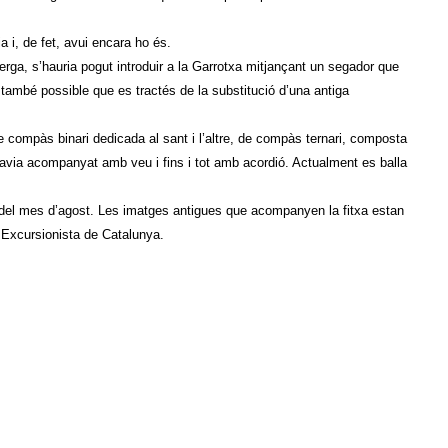
a i, de fet, avui encara ho és.
Berga, s’hauria pogut introduir a la Garrotxa mitjançant un segador que
a també possible que es tractés de la substitució d’una antiga
e compàs binari dedicada al sant i l’altre, de compàs ternari, composta
’havia acompanyat amb veu i fins i tot amb acordió. Actualment es balla
 del mes d’agost. Les imatges antigues que acompanyen la fitxa estan
e Excursionista de Catalunya.