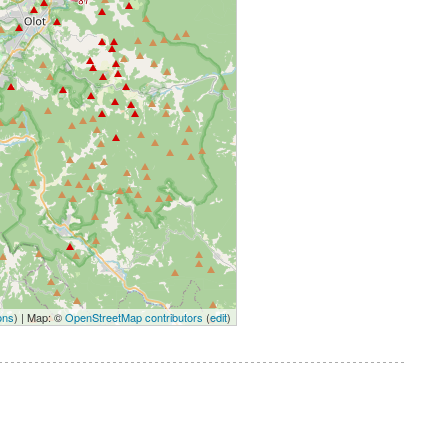
ons
) | Map: ©
OpenStreetMap contributors
(
edit
)