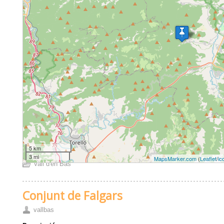
5 km
3 mi
MapsMarker.com
(
Leaflet
/
ic
Vall d'en Bas
Conjunt de Falgars
vallbas