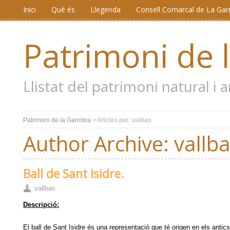
Inici
Què és
Llegenda
Consell Comarcal de La Gar
Patrimoni de 
Llistat del patrimoni natural i
Patrimoni de la Garrotxa
> Articles per: vallbas
Author Archive:
vallb
Ball de Sant Isidre.
vallbas
Descripció:
El ball de Sant Isidre és una representació que té origen en els antics 