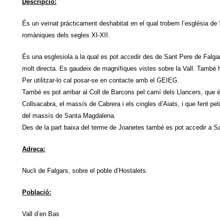
Descripció:
És un veïnat pràcticament deshabitat en el qual trobem l’església de
romàniques dels segles XI-XII.
És una esglesiola a la qual es pot accedir des de Sant Pere de Falgar
molt directa. Es gaudeix de magnífiques vistes sobre la Vall. També 
Per utilitzar-lo cal posar-se en contacte amb el GEIEG.
També es pot arribar al Coll de Barcons pel camí dels Llancers, que é
Collsacabra, el massís de Cabrera i els cingles d’Aiats, i que fent pe
del massís de Santa Magdalena.
Des de la part baixa del terme de Joanetes també es pot accedir a Sa
Adreça:
Nucli de Falgars, sobre el poble d’Hostalets.
Població:
Vall d’en Bas