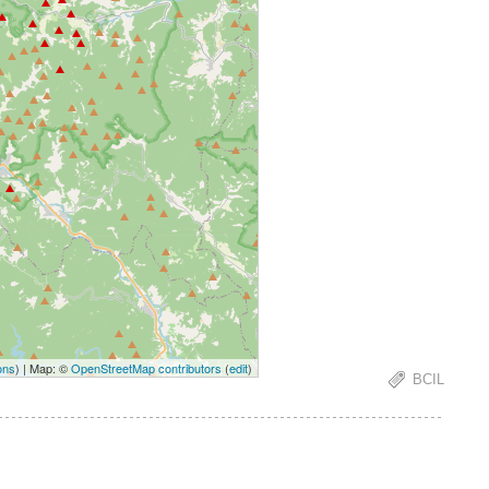
ons
) | Map: ©
OpenStreetMap contributors
(
edit
)
BCIL