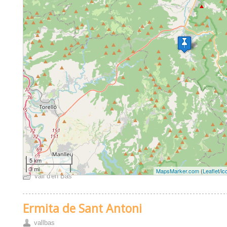
5 km
3 mi
MapsMarker.com
(
Leaflet
/
ic
Vall d'en Bas
Ermita de Sant Antoni
vallbas