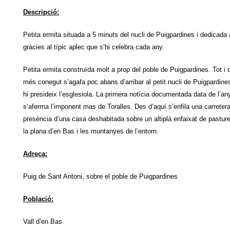
Descripció:
Petita ermita situada a 5 minuts del nucli de Puigpardines i dedicada
gràcies al típic aplec que s’hi celebra cada any.
Petita ermita construïda molt a prop del poble de Puigpardines. Tot i 
més conegut s’agafa poc abans d’arribar al petit nucli de Puigpardines
hi presideix l’esglesiola. La primera notícia documentada data de l’an
s’aferma l’imponent mas de Toralles. Des d’aquí s’enfila una carretera
presència d’una casa deshabitada sobre un altiplà enfaixat de pastu
la plana d’en Bas i les muntanyes de l’entorn.
Adreça:
Puig de Sant Antoni, sobre el poble de Puigpardines
Població:
Vall d’en Bas