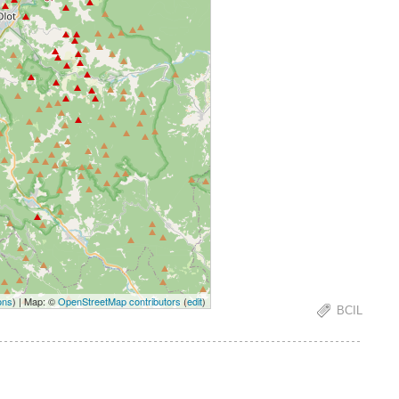
ons
) | Map: ©
OpenStreetMap contributors
(
edit
)
BCIL