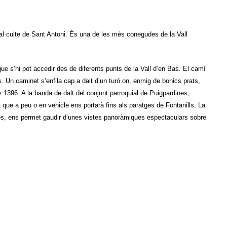
 al culte de Sant Antoni. És una de les més conegudes de la Vall
que s’hi pot accedir des de diferents punts de la Vall d’en Bas. El camí
. Un caminet s’enfila cap a dalt d’un turó on, enmig de bonics prats,
y 1396. A la banda de dalt del conjunt parroquial de Puigpardines,
 que a peu o en vehicle ens portarà fins als paratges de Fontanills. La
res, ens permet gaudir d’unes vistes panoràmiques espectaculars sobre