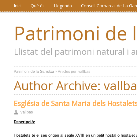
Inici
Què és
Llegenda
Consell Comarcal de La Gar
Patrimoni de 
Llistat del patrimoni natural i
Patrimoni de la Garrotxa
> Articles per: vallbas
Author Archive:
vallb
Església de Santa Maria dels Hostalet
vallbas
Descripció:
Hostalets té el seu origen al segle XVIII en un petit hostal o hostalet 