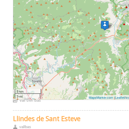
5 km
3 mi
MapsMarker.com
(
Leaflet
/
ic
Vall d'en Bas
Llindes de Sant Esteve
vallbas