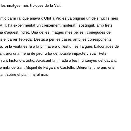
les imatges més típiques de la Vall.
’antic camí ral que anava d’Olot a Vic es va originar un dels nuclis més
XVIII, ha experimentat un creixement moderat i sostingut, amb trets
tona d’aquest indret. Una de les imatges més belles i conegudes del
a, és el carrer Teixeda. Destaca per les cases amb les corresponents
a. Si la visita es fa a la primavera o l’estiu, les llargues balconades de
ant així una mena de jardí urbà de notable impacte visual. Fets
junt històric-artístic. Aixecant la mirada a les muntanyes del davant,
l’ermita de Sant Miquel de Falgars o Castelló. Diferents itineraris ens
t sobre el pla i fins al mar.