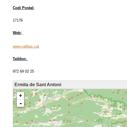
Codi Postal:
17176
Web:
www.vallbas.cat
Telèfon:
972 69 02 25
Ermita de Sant Antoni
loading map - please wait...
+
-