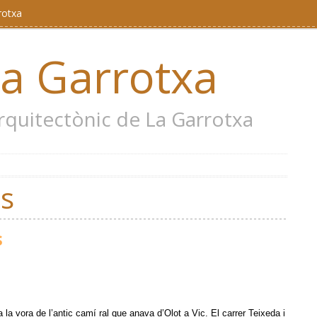
rotxa
la Garrotxa
 arquitectònic de La Garrotxa
as
s
a la vora de l’antic camí ral que anava d’Olot a Vic. El carrer Teixeda i