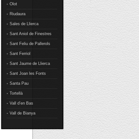
Olot
Riudaura
Sales de Llierca
Sant Aniol de Finestres
Sant Feliu de Pallerols
Sant Ferriol
Sant Jaume de Llierca
Sant Joan les Fonts
Santa Pau
Tortellà
Vall d’en Bas
Vall de Bianya