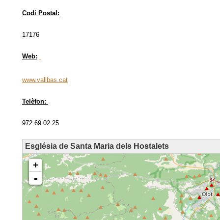
Codi Postal:
17176
Web:
www.vallbas.cat
Telèfon:
972 69 02 25
Església de Santa Maria dels Hostalets
loading map - please wait...
+
-