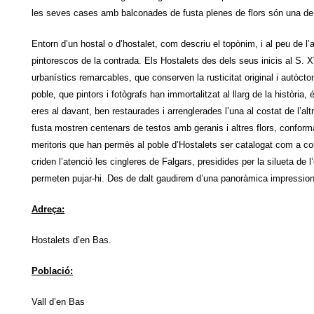
les seves cases amb balconades de fusta plenes de flors són una de 
Entorn d’un hostal o d’hostalet, com descriu el topònim, i al peu de l
pintorescos de la contrada. Els Hostalets des dels seus inicis al S. 
urbanístics remarcables, que conserven la rusticitat original i autòc
poble, que pintors i fotògrafs han immortalitzat al llarg de la històri
eres al davant, ben restaurades i arrenglerades l’una al costat de l’altr
fusta mostren centenars de testos amb geranis i altres flors, conform
meritoris que han permès al poble d’Hostalets ser catalogat com a con
criden l’atenció les cingleres de Falgars, presidides per la silueta de 
permeten pujar-hi. Des de dalt gaudirem d’una panoràmica impressionan
Adreça:
Hostalets d’en Bas.
Població:
Vall d’en Bas