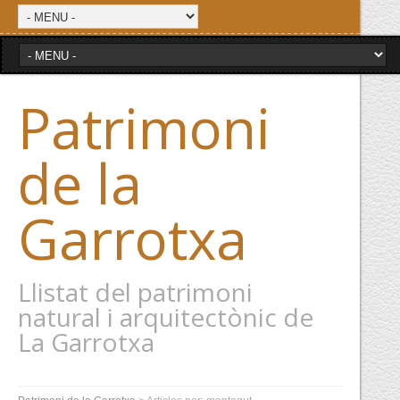
Patrimoni
de la
Garrotxa
Llistat del patrimoni
natural i arquitectònic de
La Garrotxa