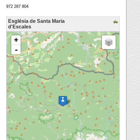
972 287 804
Església de Santa Maria
d'Escales
loading map - please wait...
+
-