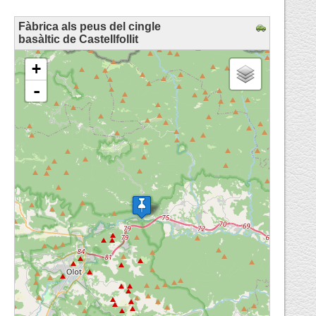
Fàbrica als peus del cingle
basàltic de Castellfollit
loading map - please wait...
+
-