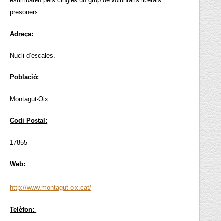
estimbaren pels cingles un grup de voluntaris liberals
presoners.
Adreça:
Nucli d’escales.
Població:
Montagut-Oix
Codi Postal:
17855
Web:
http://www.montagut-oix.cat/
Telèfon: