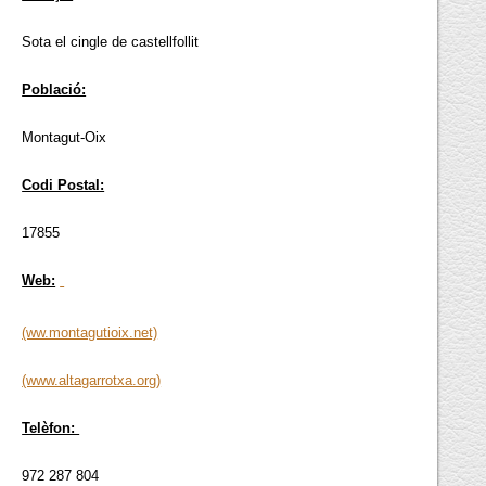
Sota el cingle de castellfollit
Població:
Montagut-Oix
Codi Postal:
17855
Web:
(ww.montagutioix.net)
(www.altagarrotxa.org)
Telèfon:
972 287 804