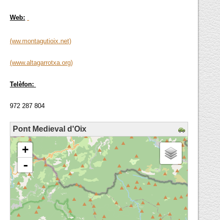
Web:
(ww.montagutioix.net)
(www.altagarrotxa.org)
Telèfon:
972 287 804
Pont Medieval d'Oix
loading map - please wait...
+
-