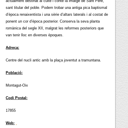
actualment destinat al culte i conté la imatge de Sant Pere,
sant titular del poble. Podem trobar una antiga pica baptismal
d’època renaixentista i una sèrie d’altars laterals i al costat de
ponent un cor d’època posterior. Conserva la seva planta
romànica del segle XII, malgrat les reformes posteriors que
van tenir lloc en diverses èpoques.
Adreça:
Centre del nucli antic amb la plaça joventut a tramuntana.
Població:
Montagut-Oix
Codi Postal:
17855
Web: