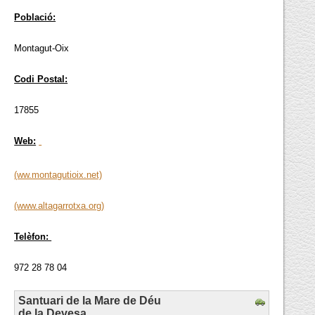
Població:
Montagut-Oix
Codi Postal:
17855
Web:
(ww.montagutioix.net)
(www.altagarrotxa.org)
Telèfon:
972 28 78 04
Santuari de la Mare de Déu
de la Devesa