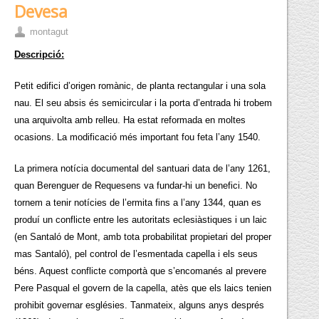
Devesa
montagut
Descripció:
Petit edifici d’origen romànic, de planta rectangular i una sola
nau. El seu absis és semicircular i la porta d’entrada hi trobem
una arquivolta amb relleu. Ha estat reformada en moltes
ocasions. La modificació més important fou feta l’any 1540.
La primera notícia documental del santuari data de l’any 1261,
quan Berenguer de Requesens va fundar-hi un benefici. No
tornem a tenir notícies de l’ermita fins a l’any 1344, quan es
produí un conflicte entre les autoritats eclesiàstiques i un laic
(en Santaló de Mont, amb tota probabilitat propietari del proper
mas Santaló), pel control de l’esmentada capella i els seus
béns. Aquest conflicte comportà que s’encomanés al prevere
Pere Pasqual el govern de la capella, atès que els laics tenien
prohibit governar esglésies. Tanmateix, alguns anys després