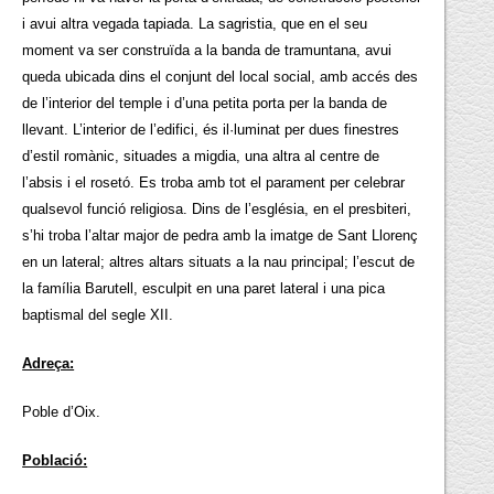
i avui altra vegada tapiada. La sagristia, que en el seu
moment va ser construïda a la banda de tramuntana, avui
queda ubicada dins el conjunt del local social, amb accés des
de l’interior del temple i d’una petita porta per la banda de
llevant. L’interior de l’edifici, és il·luminat per dues finestres
d’estil romànic, situades a migdia, una altra al centre de
l’absis i el rosetó. Es troba amb tot el parament per celebrar
qualsevol funció religiosa. Dins de l’església, en el presbiteri,
s’hi troba l’altar major de pedra amb la imatge de Sant Llorenç
en un lateral; altres altars situats a la nau principal; l’escut de
la família Barutell, esculpit en una paret lateral i una pica
baptismal del segle XII.
Adreça:
Poble d’Oix.
Població: