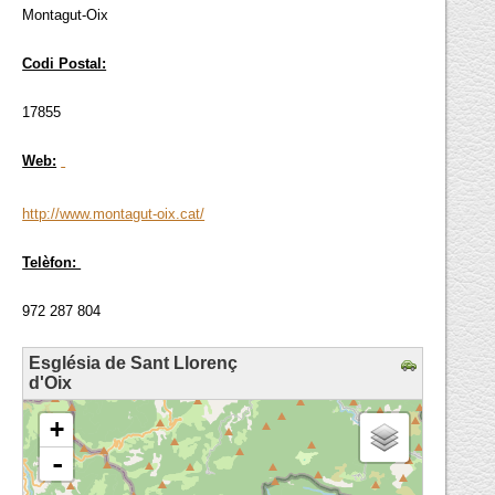
Montagut-Oix
Codi Postal:
17855
Web:
http://www.montagut-oix.cat/
Telèfon:
972 287 804
Església de Sant Llorenç
d'Oix
loading map - please wait...
+
-