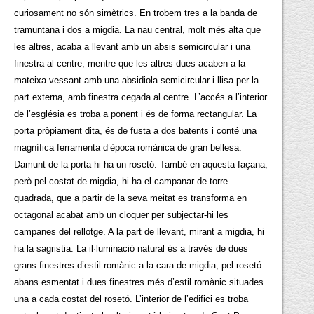
curiosament no són simètrics. En trobem tres a la banda de
tramuntana i dos a migdia. La nau central, molt més alta que
les altres, acaba a llevant amb un absis semicircular i una
finestra al centre, mentre que les altres dues acaben a la
mateixa vessant amb una absidiola semicircular i llisa per la
part externa, amb finestra cegada al centre. L’accés a l’interior
de l’església es troba a ponent i és de forma rectangular. La
porta pròpiament dita, és de fusta a dos batents i conté una
magnífica ferramenta d’època romànica de gran bellesa.
Damunt de la porta hi ha un rosetó. També en aquesta façana,
però pel costat de migdia, hi ha el campanar de torre
quadrada, que a partir de la seva meitat es transforma en
octagonal acabat amb un cloquer per subjectar-hi les
campanes del rellotge. A la part de llevant, mirant a migdia, hi
ha la sagristia. La il·luminació natural és a través de dues
grans finestres d’estil romànic a la cara de migdia, pel rosetó
abans esmentat i dues finestres més d’estil romànic situades
una a cada costat del rosetó. L’interior de l’edifici es troba