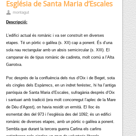
Església de Santa Maria d’Escales
montagut
Descripció:
L’edifici actual és romànic i va ser construït en diverses
etapes. Té un pòrtic o galilea (s. XII) cap a ponent. És d’una
sola nau rectangular amb un absis semicircular (s. XIII). El
campanar és de tipus romànic de cadireta, molt comú a l’Alta
Garrotxa.
Poc després de la confluència dels rius d’Oix i de Beget, sota
els cingles dels Espàrrecs, en un indret feréstec, hi ha l’antiga
parròquia de Santa Maria d’Escales, sufragània després d’Oix
i santuari amb tradició (era molt concorregut l’aplec de la Mare
de Déu d’Agost), on havia residit un ermità. El lloc és
esmentat des del 973 i l’església des del 1092; és un edifici
romànic de diverses etapes, amb un pòrtic o galilea a ponent.
Sembla que durant la tercera guerra Carlina els carlins