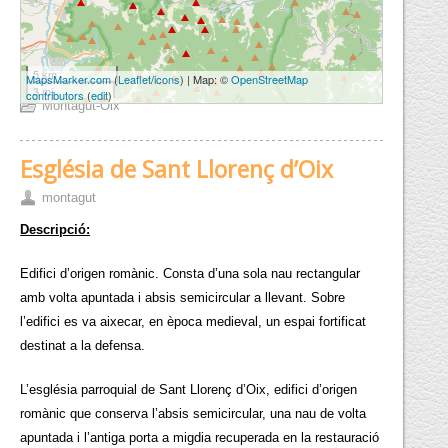
5 km
MapsMarker.com
(
Leaflet
/
icons
) | Map: ©
OpenStreetMap
3 mi
contributors
(
edit
)
Montagut-Oix
Església de Sant Llorenç d’Oix
montagut
Descripció:
Edifici d’origen romànic. Consta d’una sola nau rectangular
amb volta apuntada i absis semicircular a llevant. Sobre
l’edifici es va aixecar, en època medieval, un espai fortificat
destinat a la defensa.
L’església parroquial de Sant Llorenç d’Oix, edifici d’origen
romànic que conserva l’absis semicircular, una nau de volta
apuntada i l’antiga porta a migdia recuperada en la restauració