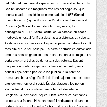
del 1960; el campanar d’espadanya fou convertit en torre. Els
Barutell donaren els magnífics retaules del segle XVI que
encara guarda. L’església és esmentada ja el 937 (Sancti
Laurentii de Evo) quan Sunyer en féu donació al monestir de
Riudaura (el 977 el lloc és citat Ovoxo) i, refeta, fou
consagrada el 1017. Sobre l’edifici es va aixecar, en època
medieval, un espai fortificat destinat a la defensa. La coberta
és de teula a dos vessants. La part superior de l’absis és molt
més alta que la nau principal. La porta d’entrada és adovellada
amb tres arcs en gradació, i es troba a la banda de migdia. La
porta pròpiament dita, és de fusta a dos batents. Davant
d’aquesta entrada, antigament hi havia el cementiri, avui
aquest espai forma part de la via pública. A la paret de
tramuntana hi ha afegit l’edifici de l’antic ajuntament del poble,
avui convertit en local social. És des d’aquest lloc per on
s’accedeix al cor i posteriorment a la part elevada de
l’església i al campanar. Aquest últim, amb dues campanes,
es troba a la façana. Hi ha un rosetó i antigament, durant un
període hi va haver la porta d’entrada, de construcció posterior