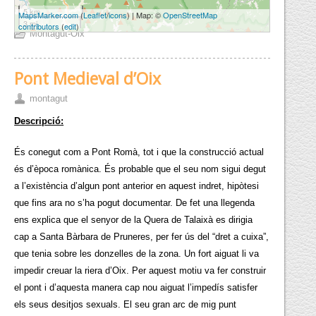
5 km
MapsMarker.com
(
Leaflet
/
icons
) | Map: ©
OpenStreetMap
3 mi
contributors
(
edit
)
Montagut-Oix
Pont Medieval d’Oix
montagut
Descripció:
És conegut com a Pont Romà, tot i que la construcció actual
és d’època romànica. És probable que el seu nom sigui degut
a l’existència d’algun pont anterior en aquest indret, hipòtesi
que fins ara no s’ha pogut documentar. De fet una llegenda
ens explica que el senyor de la Quera de Talaixà es dirigia
cap a Santa Bàrbara de Pruneres, per fer ús del “dret a cuixa”,
que tenia sobre les donzelles de la zona. Un fort aiguat li va
impedir creuar la riera d’Oix. Per aquest motiu va fer construir
el pont i d’aquesta manera cap nou aiguat l’impedís satisfer
els seus desitjos sexuals. El seu gran arc de mig punt