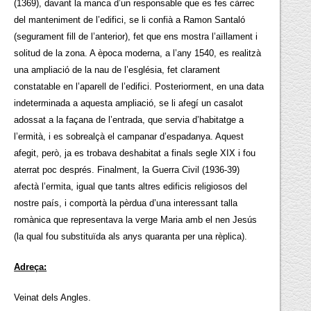
(1369), davant la manca d’un responsable que es fes càrrec
del manteniment de l’edifici, se li confià a Ramon Santaló
(segurament fill de l’anterior), fet que ens mostra l’aïllament i
solitud de la zona. A època moderna, a l’any 1540, es realitzà
una ampliació de la nau de l’església, fet clarament
constatable en l’aparell de l’edifici. Posteriorment, en una data
indeterminada a aquesta ampliació, se li afegí un casalot
adossat a la façana de l’entrada, que servia d’habitatge a
l’ermità, i es sobrealçà el campanar d’espadanya. Aquest
afegit, però, ja es trobava deshabitat a finals segle XIX i fou
aterrat poc després. Finalment, la Guerra Civil (1936-39)
afectà l’ermita, igual que tants altres edificis religiosos del
nostre país, i comportà la pèrdua d’una interessant talla
romànica que representava la verge Maria amb el nen Jesús
(la qual fou substituïda als anys quaranta per una rèplica).
Adreça:
Veinat dels Angles.