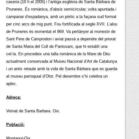
caseria (10 h el 2005) i l’antiga església de Santa Bàrbara de
Pruneres. És romànica, d’absis semicircular, volta apuntada i
campanar d’espadanya, amb un pòrtic a la façana sud format
per cinc arcs de mig punt. Fou fortificada al segle XVII. L’alou
de Pruneres és esmentat el 969. Va pertànyer al monestir de
Sant Pere de Camprodon i aviat passà a dependre del priorat
de Santa Maria del Coll de Panissars, que hi establí una
cel·la. En procedeix una talla romànica de la Mare de Déu
actualment conservada al Museu Nacional d’Art de Catalunya
i un antic retaule amb la vida de Santa Bàrbara que es guarda
al museu parroquial d’Olot. Pel desembre s’hi celebra un
aplec.
Adreça:
Veïnat de Santa Barbara. Oix.
Població:
Montagut-Oix