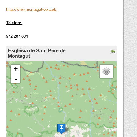
http://www.montagut-oix.cat/
Telèfon:
972 287 804
Església de Sant Pere de
Montagut
loading map - please wait...
+
-