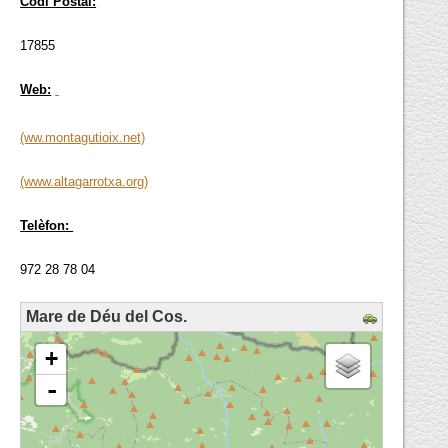
Codi Postal:
17855
Web:
(ww.montagutioix.net)
(www.altagarrotxa.org)
Telèfon:
972 28 78 04
Mare de Déu del Cos.
loading map - please wait...
+
-