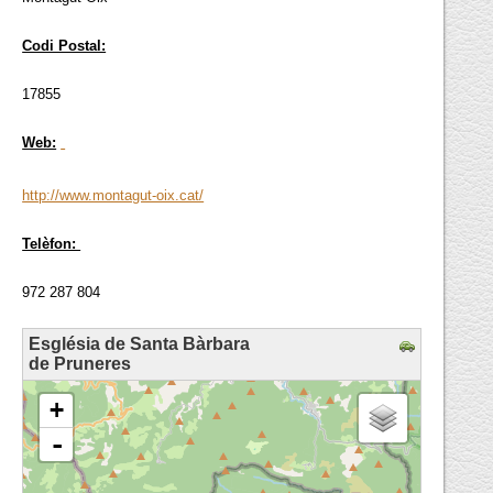
Codi Postal:
17855
Web:
http://www.montagut-oix.cat/
Telèfon:
972 287 804
Església de Santa Bàrbara
de Pruneres
loading map - please wait...
+
-