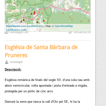
5 km
MapsMarker.com
(
Leaflet
/
icons
) | Map: ©
OpenStreetMap
3 mi
contributors
(
edit
)
Montagut-Oix
Incoat-BCIN
Església de Santa Bàrbara de
Pruneres
montagut
Descripció:
Església romànica de finals del segle XII, d’una sola nau amb
absis semicircular, volta apuntada i porta d’entrada a migdia,
protegida per un pòrtic de cinc arcs.
Damunt la serra que tanca la vall d’Oix pel SE, hi ha la