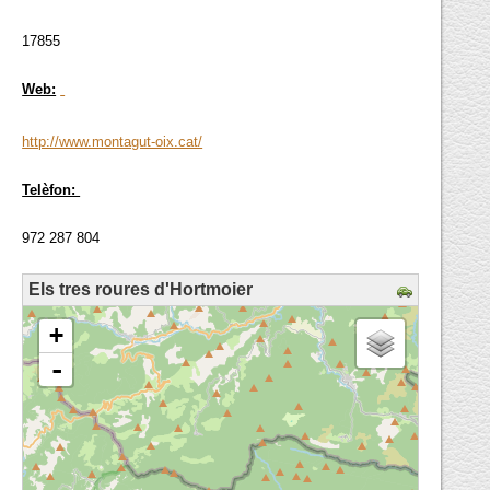
17855
Web:
http://www.montagut-oix.cat/
Telèfon:
972 287 804
Els tres roures d'Hortmoier
loading map - please wait...
+
-