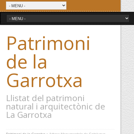
Patrimoni
de la
Garrotxa
Llistat del patrimoni
natural i arquitectònic de
La Garrotxa