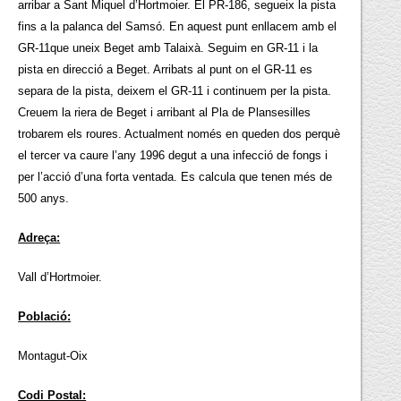
arribar a Sant Miquel d’Hortmoier. El PR-186, segueix la pista
fins a la palanca del Samsó. En aquest punt enllacem amb el
GR-11que uneix Beget amb Talaixà. Seguim en GR-11 i la
pista en direcció a Beget. Arribats al punt on el GR-11 es
separa de la pista, deixem el GR-11 i continuem per la pista.
Creuem la riera de Beget i arribant al Pla de Plansesilles
trobarem els roures. Actualment només en queden dos perquè
el tercer va caure l’any 1996 degut a una infecció de fongs i
per l’acció d’una forta ventada. Es calcula que tenen més de
500 anys.
Adreça:
Vall d’Hortmoier.
Població:
Montagut-Oix
Codi Postal: