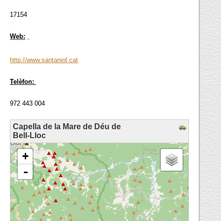
17154
Web:
http://www.santaniol.cat
Telèfon:
972 443 004
Capella de la Mare de Déu de
Bell-Lloc
loading map - please wait...
+
-