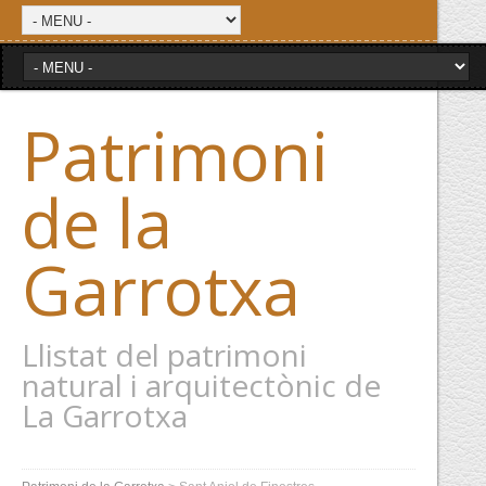
Patrimoni
de la
Garrotxa
Llistat del patrimoni
natural i arquitectònic de
La Garrotxa