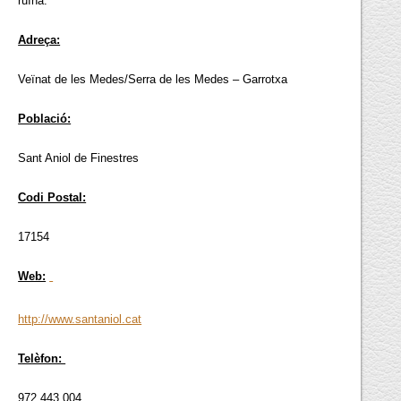
ruïna.
Adreça:
Veïnat de les Medes/Serra de les Medes – Garrotxa
Població:
Sant Aniol de Finestres
Codi Postal:
17154
Web:
http://www.santaniol.cat
Telèfon:
972 443 004