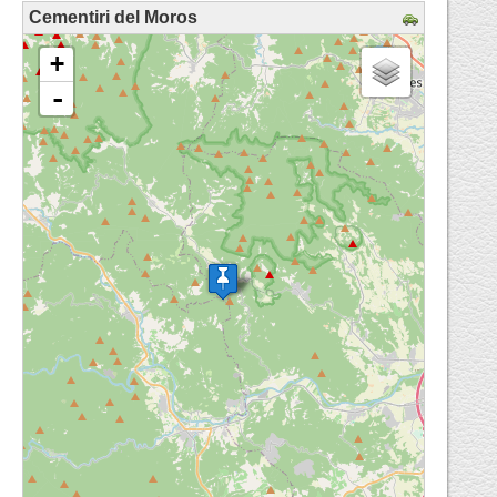
Cementiri del Moros
loading map - please wait...
+
-