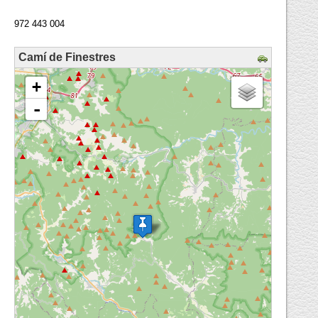
972 443 004
Camí de Finestres
loading map - please wait...
+
-