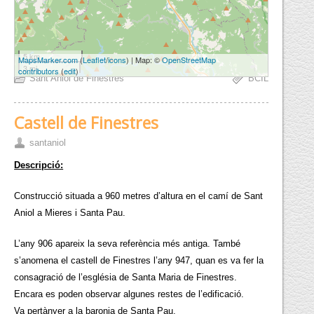
5 km
MapsMarker.com
(
Leaflet
/
icons
) | Map: ©
OpenStreetMap
3 mi
contributors
(
edit
)
Sant Aniol de Finestres
BCIL
Castell de Finestres
santaniol
Descripció:
Construcció situada a 960 metres d’altura en el camí de Sant
Aniol a Mieres i Santa Pau.
L’any 906 apareix la seva referència més antiga. També
s’anomena el castell de Finestres l’any 947, quan es va fer la
consagració de l’església de Santa Maria de Finestres.
Encara es poden observar algunes restes de l’edificació.
Va pertànyer a la baronia de Santa Pau.