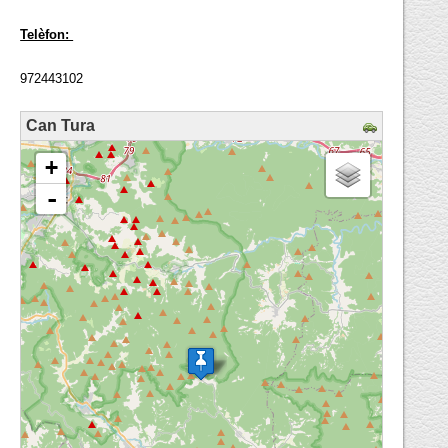
Telèfon:
972443102
Can Tura
loading map - please wait...
+
-