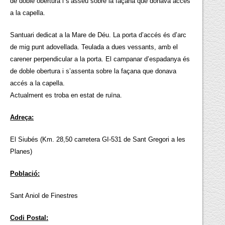
de doble obertura i s’asseu sobre la façana que donava accés
a la capella.
Santuari dedicat a la Mare de Déu. La porta d’accés és d’arc
de mig punt adovellada. Teulada a dues vessants, amb el
carener perpendicular a la porta. El campanar d’espadanya és
de doble obertura i s’assenta sobre la façana que donava
accés a la capella.
Actualment es troba en estat de ruïna.
Adreça:
El Siubés (Km. 28,50 carretera GI-531 de Sant Gregori a les
Planes)
Població:
Sant Aniol de Finestres
Codi Postal: