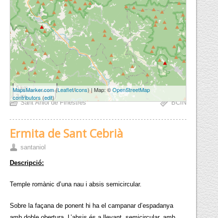
5 km
MapsMarker.com
(
Leaflet
/
icons
) | Map: ©
OpenStreetMap
3 mi
contributors
(
edit
)
Sant Aniol de Finestres
BCIN
Ermita de Sant Cebrià
santaniol
Descripció:
Temple romànic d’una nau i absis semicircular.
Sobre la façana de ponent hi ha el campanar d’espadanya
amb doble obertura. L’absis és a llevant, semicircular, amb