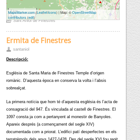
5 km
MapsMarker.com
(
Leaflet
/
icons
) | Map: ©
OpenStreetMap
3 mi
contributors
(
edit
)
Sant Aniol de Finestres
Ermita de Finestres
santaniol
Descripció:
Església de Santa Maria de Finestres Temple d’origen
romànic. D’aquesta època en conserva la volta i l’absis
sobrealçat.
La primera notícia que hom té d’aquesta església és l’acta de
consagració del 947. És vinculada al castell de Finestres. El
1097 consta ja com a pertanyent al monestir de Banyoles.
Apareix després (a començament del segle XIV)
documentada com a priorat. L’edifici patí desperfectes en els
terratrèmols dels anys 1427-1428. Des del segle XVI fou regit