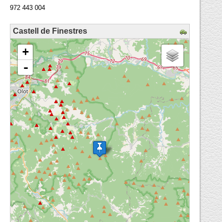
972 443 004
Castell de Finestres
loading map - please wait...
+
-