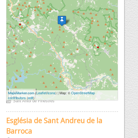
5 km
MapsMarker.com
(
Leaflet
/
icons
) | Map: ©
OpenStreetMap
3 mi
contributors
(
edit
)
Sant Aniol de Finestres
Església de Sant Andreu de la
Barroca