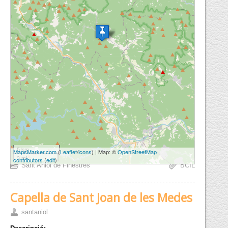
5 km
MapsMarker.com
(
Leaflet
/
icons
) | Map: ©
OpenStreetMap
3 mi
contributors
(
edit
)
Sant Aniol de Finestres
BCIL
Capella de Sant Joan de les Medes
santaniol