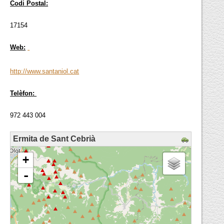
Codi Postal:
17154
Web:
http://www.santaniol.cat
Telèfon:
972 443 004
Ermita de Sant Cebrià
loading map - please wait...
+
-