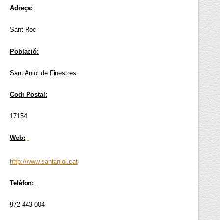
Adreça:
Sant Roc
Població:
Sant Aniol de Finestres
Codi Postal:
17154
Web:
http://www.santaniol.cat
Telèfon:
972 443 004