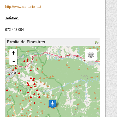
http://www.santaniol.cat
Telèfon:
972 443 004
Ermita de Finestres
loading map - please wait...
+
-