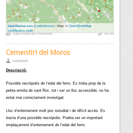
5 km
MapsMarker.com
(
Leaflet
/
icons
) | Map: ©
OpenStreetMap
3 mi
contributors
(
edit
)
Sant Aniol de Finestres
BCIN
Cementiri del Moros
santaniol
Descripció:
Possible necròpolis de l’edat del ferro. Es troba prop de la
petita ermita de sant Roc, tot i ser un lloc accessible, no ha
estat mai correctament investigat.
Lloc d’enterrament molt poc estudiat i de difícil accés. Es
tracta d’una possible necròpolis. Podria ser un important
emplaçament d’enterrament de l’edat del ferro.