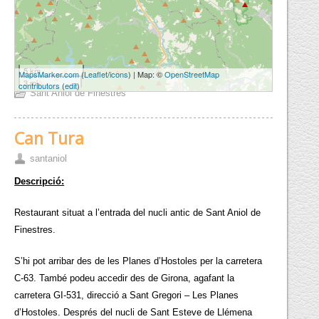
5 km
MapsMarker.com
(
Leaflet
/
icons
) | Map: ©
OpenStreetMap
3 mi
contributors
(
edit
)
Sant Aniol de Finestres
Can Tura
santaniol
Descripció:
Restaurant situat a l’entrada del nucli antic de Sant Aniol de
Finestres.
S’hi pot arribar des de les Planes d’Hostoles per la carretera
C-63. També podeu accedir des de Girona, agafant la
carretera GI-531, direcció a Sant Gregori – Les Planes
d’Hostoles. Després del nucli de Sant Esteve de Llémena