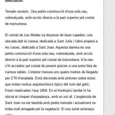
Descripció:
Temple romànic. Una petita construcció d’una sola nau,
sobrealçada, amb accés directe a la part superior pel costat
de tramuntana.
El veïnat de Les Medes va disposar de dues capelles: una
ubicada dalt la carena, dedicada a Sant Julià i l’altre propera a
les cases, dedicada a Sant Joan. Aquesta darrera és una
petita construcció d’una sola nau, sobrealçada, amb accés
directe a la part superior pel costat de tramuntana. A la nau
s’hi accedeix pel costat de ponent gràcies a una porta feta de
carreus tallats. L’interior mesura uns quatre metres de llargada
per 2’70 d’amplada. Està decorada amb pintures sobre estuc
que imiten motius arquitectònics típics del món del gòtic.
Foren realitzades l’any 1859. En el frontispici també hi ha
ubicat el cloquer d’espadanya, amb un sol ull. L’esglesiola de
Sant Joan va ser bastida amb pedra menuda i actualment es
troba molt amagada per la vegetació. El seu estat amenaça