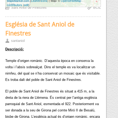
MapsMarker.com
(
Leaflet
/
icons
) | Map: ©
OpenStreetMap
3 mi
contributors
(
edit
)
Sant Aniol de Finestres
BCIL
Església de Sant Aniol de
Finestres
santaniol
Descripció:
Temple d’origen romànic. D’aquesta època en conserva la
volta i l’absis sobrealçat. Dins el temple es va localitzar un
nimfeu, del qual se n’ha conservat un mosaic que és visitable.
Es troba dalt del poble de Sant Aniol de Finestres.
El poble de Sant Aniol de Finestres és situat a 415 m, a la
dreta de la riera de Llémena. És centrat per l’antiga església
parroquial de Sant Aniol, esmentada el 922. Posteriorment va
ser donada a la seu de Girona pel comte Miró II de Besalú,
bisbe de Girona. L’església actual és d’origen romànic, encara