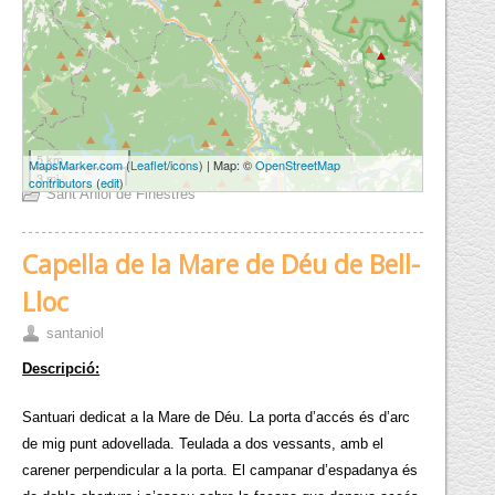
5 km
MapsMarker.com
(
Leaflet
/
icons
) | Map: ©
OpenStreetMap
3 mi
contributors
(
edit
)
Sant Aniol de Finestres
Capella de la Mare de Déu de Bell-
Lloc
santaniol
Descripció:
Santuari dedicat a la Mare de Déu. La porta d’accés és d’arc
de mig punt adovellada. Teulada a dos vessants, amb el
carener perpendicular a la porta. El campanar d’espadanya és