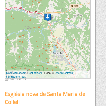
5 km
MapsMarker.com
(
Leaflet
/
icons
) | Map: ©
OpenStreetMap
3 mi
contributors
(
edit
)
Sant Ferriol
Església nova de Santa Maria del
Collell