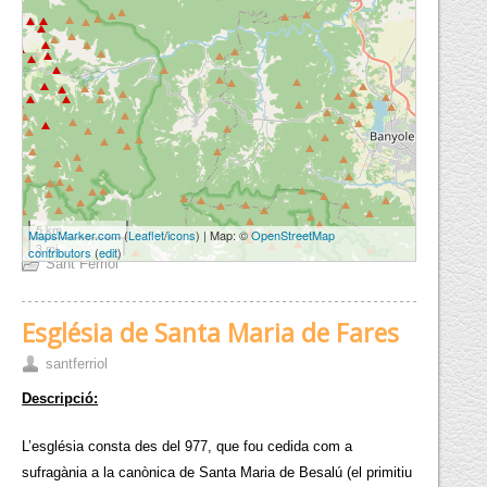
5 km
MapsMarker.com
(
Leaflet
/
icons
) | Map: ©
OpenStreetMap
3 mi
contributors
(
edit
)
Sant Ferriol
Església de Santa Maria de Fares
santferriol
Descripció:
L’església consta des del 977, que fou cedida com a
sufragània a la canònica de Santa Maria de Besalú (el primitiu