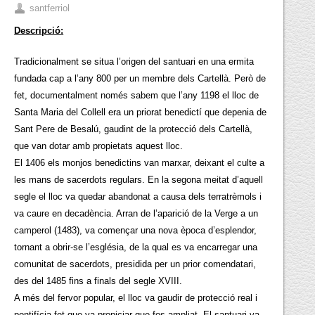
santferriol
Descripció:
Tradicionalment se situa l’origen del santuari en una ermita
fundada cap a l’any 800 per un membre dels Cartellà. Però de
fet, documentalment només sabem que l’any 1198 el lloc de
Santa Maria del Collell era un priorat benedictí que depenia de
Sant Pere de Besalú, gaudint de la protecció dels Cartellà,
que van dotar amb propietats aquest lloc.
El 1406 els monjos benedictins van marxar, deixant el culte a
les mans de sacerdots regulars. En la segona meitat d’aquell
segle el lloc va quedar abandonat a causa dels terratrèmols i
va caure en decadència. Arran de l’aparició de la Verge a un
camperol (1483), va començar una nova època d’esplendor,
tornant a obrir-se l’església, de la qual es va encarregar una
comunitat de sacerdots, presidida per un prior comendatari,
des del 1485 fins a finals del segle XVIII.
A més del fervor popular, el lloc va gaudir de protecció real i
pontifícia fet que va propiciar que fos ampliat. El santuari va