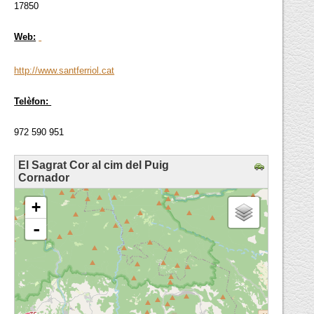
17850
Web:
http://www.santferriol.cat
Telèfon:
972 590 951
El Sagrat Cor al cim del Puig
Cornador
loading map - please wait...
+
-