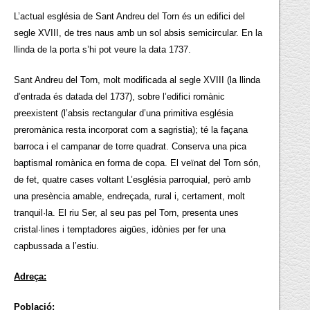
L’actual església de Sant Andreu del Torn és un edifici del
segle XVIII, de tres naus amb un sol absis semicircular. En la
llinda de la porta s’hi pot veure la data 1737.
Sant Andreu del Torn, molt modificada al segle XVIII (la llinda
d’entrada és datada del 1737), sobre l’edifici romànic
preexistent (l’absis rectangular d’una primitiva església
preromànica resta incorporat com a sagristia); té la façana
barroca i el campanar de torre quadrat. Conserva una pica
baptismal romànica en forma de copa. El veïnat del Torn són,
de fet, quatre cases voltant L’església parroquial, però amb
una presència amable, endreçada, rural i, certament, molt
tranquil·la. El riu Ser, al seu pas pel Torn, presenta unes
cristal·lines i temptadores aigües, idònies per fer una
capbussada a l’estiu.
Adreça:
Població: