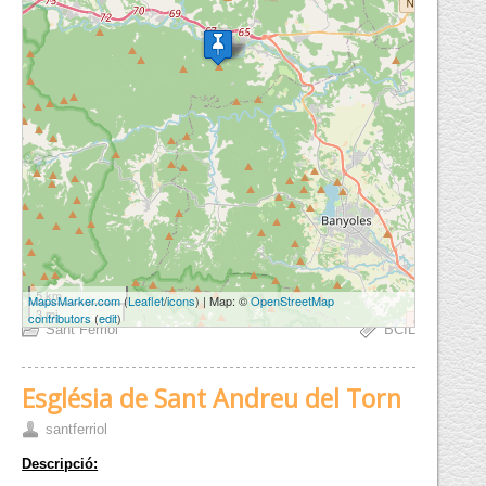
5 km
MapsMarker.com
(
Leaflet
/
icons
) | Map: ©
OpenStreetMap
3 mi
contributors
(
edit
)
Sant Ferriol
BCIL
Església de Sant Andreu del Torn
santferriol
Descripció: