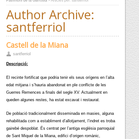
Patrimoni de la Garrotxa
> Articles per: santferriol
Author Archive:
santferriol
Castell de la Miana
santferriol
Descripció:
El recinte fortificat que podria tenir els seus orígens en l’alta
edat mitjana i s’hauria abandonat en ple conflicte de les
Guerres Remences a finals del segle XV. Actualment en
queden algunes restes, ha estat excavat i restaurat.
De població tradicionalment disseminada en masies, alguna
rehabilitada com a establiment d’allotjament, l’indret es troba
gairebé despoblat. És centrat per l’antiga església parroquial
de Sant Miquel de la Miana, edifici d’origen romànic,