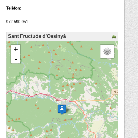
Telèfon:
972 590 951
Sant Fructuós d'Ossinyà
loading map - please wait...
+
-