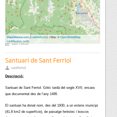
5 km
MapsMarker.com
(
Leaflet
/
icons
) | Map: ©
OpenStreetMap
3 mi
contributors
(
edit
)
Sant Ferriol
Santuari de Sant Ferriol
santferriol
Descripció:
Santuari de Sant Ferriol. Gòtic tardà del segle XVII, encara
que documentat des de l’any 1495
El santuari ha donat nom, des del 1930, a un extens municipi
(41,8 km2 de superfície), de paisatge feréstec i boscos