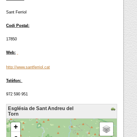
Sant Ferriol
Codi Postal:
17850
Web:
http://www.santferriol.cat
Telèfon:
972 590 951
Església de Sant Andreu del
Torn
loading map - please wait...
+
-