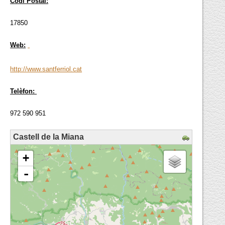
Codi Postal:
17850
Web:
http://www.santferriol.cat
Telèfon:
972 590 951
Castell de la Miana
loading map - please wait...
+
-