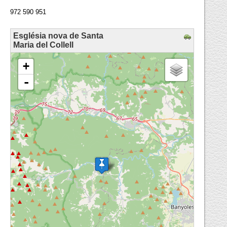
972 590 951
Església nova de Santa
Maria del Collell
loading map - please wait...
+
-