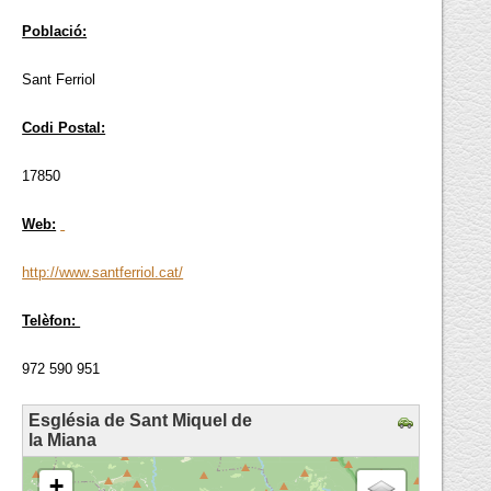
Població:
Sant Ferriol
Codi Postal:
17850
Web:
http://www.santferriol.cat/
Telèfon:
972 590 951
Església de Sant Miquel de
la Miana
loading map - please wait...
+