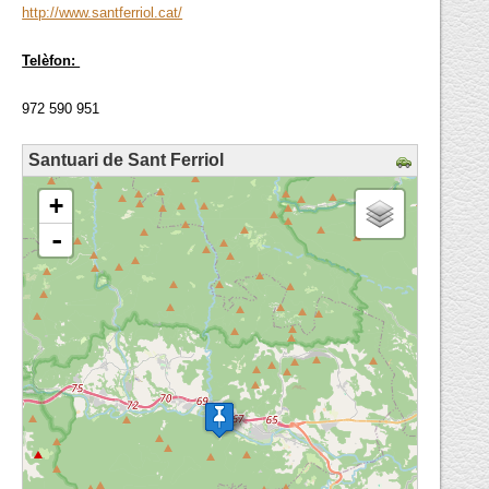
http://www.santferriol.cat/
Telèfon:
972 590 951
Santuari de Sant Ferriol
loading map - please wait...
+
-