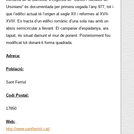
Ursiniano” és documentada per primera vegada l’any 977, tot i
que l’edifici actual té l’origen al segle XII i reformes al XVII-
XVIII. Es tracta d’un edifici romànic d’una sola nau amb un
absis semicircular a llevant. El campanar d’espadanya, ara
tapiat, és situat damunt el mur de ponent. Posteriorment fou
modificat tot donant-li forma quadrada.
Adreça:
Població:
Sant Ferriol
Codi Postal:
17850
Web:
http://www.santferriol.cat/