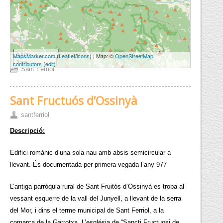
5 km
MapsMarker.com
(
Leaflet
/
icons
) | Map: ©
OpenStreetMap
3 mi
contributors
(
edit
)
Sant Ferriol
Sant Fructuós d’Ossinyà
santferriol
Descripció:
Edifici romànic d’una sola nau amb absis semicircular a
llevant. És documentada per primera vegada l’any 977
L’antiga parròquia rural de Sant Fruitós d’Ossinyà es troba al
vessant esquerre de la vall del Junyell, a llevant de la serra
del Mor, i dins el terme municipal de Sant Ferriol, a la
comarca de la Garrotxa. L’església de “Sancti Fructuosi de