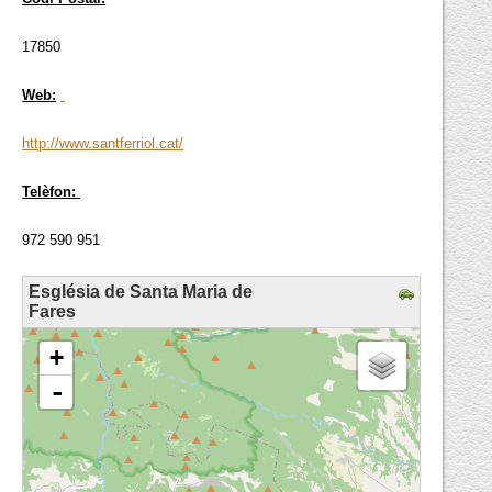
17850
Web:
http://www.santferriol.cat/
Telèfon:
972 590 951
Església de Santa Maria de
Fares
loading map - please wait...
+
-