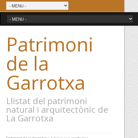
Patrimoni
de la
Garrotxa
Llistat del patrimoni
natural i arquitectònic de
La Garrotxa