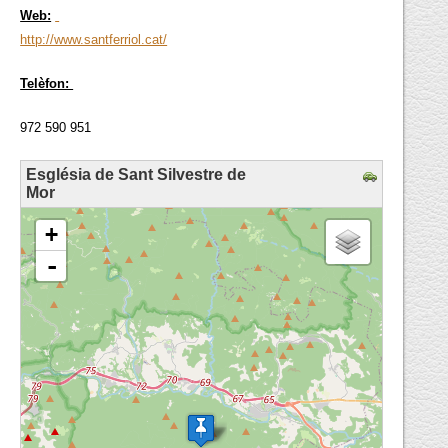
Web:
http://www.santferriol.cat/
Telèfon:
972 590 951
Església de Sant Silvestre de
Mor
loading map - please wait...
+
-