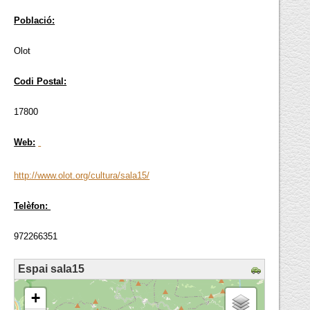
Població:
Olot
Codi Postal:
17800
Web:
http://www.olot.org/cultura/sala15/
Telèfon:
972266351
Espai sala15
loading map - please wait...
+