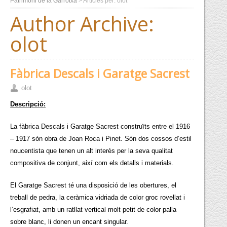
Patrimoni de la Garrotxa
> Articles per: olot
Author Archive:
olot
Fàbrica Descals i Garatge Sacrest
olot
Descripció:
La fàbrica Descals i Garatge Sacrest construïts entre el 1916
– 1917 són obra de Joan Roca i Pinet. Són dos cossos d’estil
noucentista que tenen un alt interès per la seva qualitat
compositiva de conjunt, així com els detalls i materials.
El Garatge Sacrest té una disposició de les obertures, el
treball de pedra, la ceràmica vidriada de color groc rovellat i
l’esgrafiat, amb un ratllat vertical molt petit de color palla
sobre blanc, li donen un encant singular.