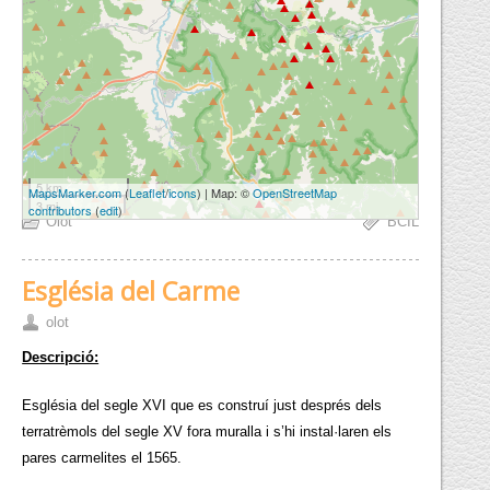
5 km
MapsMarker.com
(
Leaflet
/
icons
) | Map: ©
OpenStreetMap
3 mi
contributors
(
edit
)
Olot
BCIL
Església del Carme
olot
Descripció:
Església del segle XVI que es construí just després dels
terratrèmols del segle XV fora muralla i s’hi instal·laren els
pares carmelites el 1565.