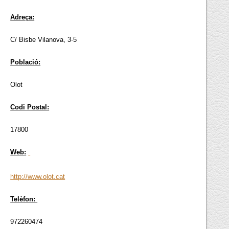
Adreça:
C/ Bisbe Vilanova, 3-5
Població:
Olot
Codi Postal:
17800
Web:
http://www.olot.cat
Telèfon:
972260474