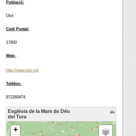
Població:
Olot
Codi Postal:
17800
Web:
http://www.olot.cat
Telèfon:
972260474
Església de la Mare de Déu
del Tura
loading map - please wait...
+