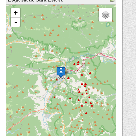
loading map - please wait...
+
-