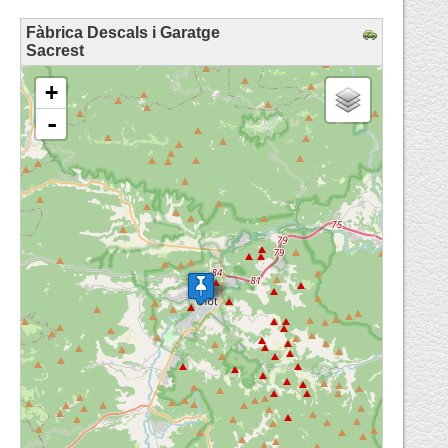
Fàbrica Descals i Garatge
Sacrest
loading map - please wait...
+
-