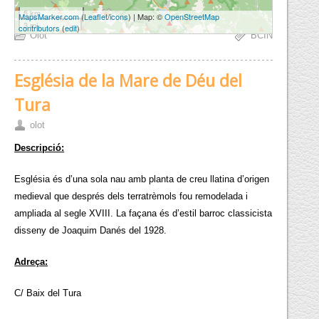
5 km
MapsMarker.com
(
Leaflet
/
icons
) | Map: ©
OpenStreetMap
3 mi
contributors
(
edit
)
Olot
BCIN
Església de la Mare de Déu del
Tura
olot
Descripció:
Església és d’una sola nau amb planta de creu llatina d’origen
medieval que després dels terratrèmols fou remodelada i
ampliada al segle XVIII. La façana és d’estil barroc classicista
disseny de Joaquim Danés del 1928.
Adreça:
C/ Baix del Tura