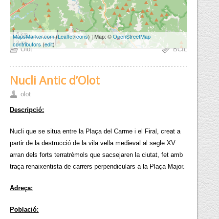
5 km
MapsMarker.com
(
Leaflet
/
icons
) | Map: ©
OpenStreetMap
3 mi
contributors
(
edit
)
Olot
BCIL
Nucli Antic d’Olot
olot
Descripció:
Nucli que se situa entre la Plaça del Carme i el Firal, creat a
partir de la destrucció de la vila vella medieval al segle XV
arran dels forts terratrèmols que sacsejaren la ciutat, fet amb
traça renaixentista de carrers perpendiculars a la Plaça Major.
Adreça:
Població: