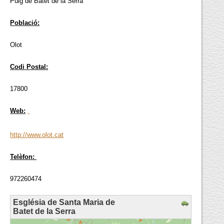
Puig de Batet de la Serra
Població:
Olot
Codi Postal:
17800
Web:
http://www.olot.cat
Telèfon:
972260474
Església de Santa Maria de
Batet de la Serra
loading map - please wait...