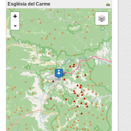
Església del Carme
loading map - please wait...
+
-