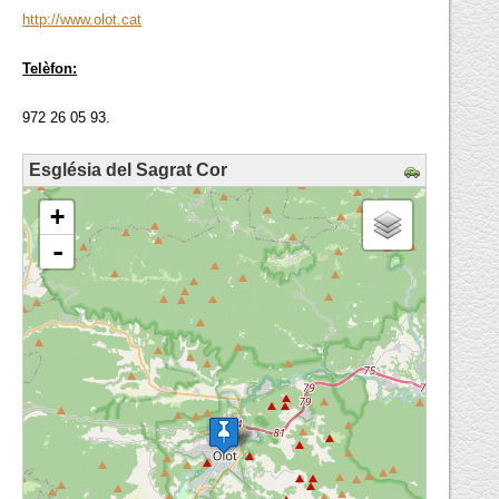
http://www.olot.cat
Telèfon:
972 26 05 93.
Església del Sagrat Cor
loading map - please wait...
+
-