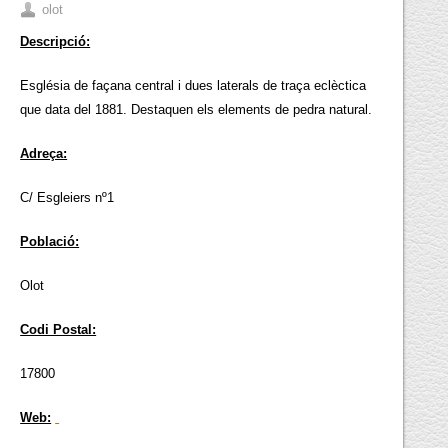
olot
Descripció:
Església de façana central i dues laterals de traça eclèctica
que data del 1881. Destaquen els elements de pedra natural.
Adreça:
C/ Esgleiers nº1
Població:
Olot
Codi Postal:
17800
Web: