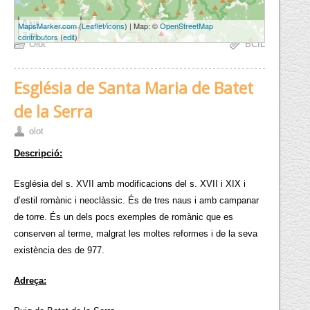
5 km
MapsMarker.com
(
Leaflet
/
icons
) | Map: ©
OpenStreetMap
3 mi
contributors
(
edit
)
Olot
BCIL
Església de Santa Maria de Batet
de la Serra
olot
Descripció:
Església del s. XVII amb modificacions del s. XVII i XIX i
d’estil romànic i neoclàssic. És de tres naus i amb campanar
de torre. És un dels pocs exemples de romànic que es
conserven al terme, malgrat les moltes reformes i de la seva
existència des de 977.
Adreça: