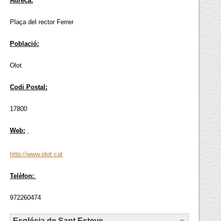
Adreça:
Plaça del rector Ferrer
Població:
Olot
Codi Postal:
17800
Web:
http://www.olot.cat
Telèfon:
972260474
Església de Sant Esteve