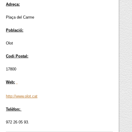
Adreça:
Plaça del Carme
Població:
Olot
Codi Postal:
17800
Web:
http://www.olot.cat
Telèfon:
972 26 05 93.