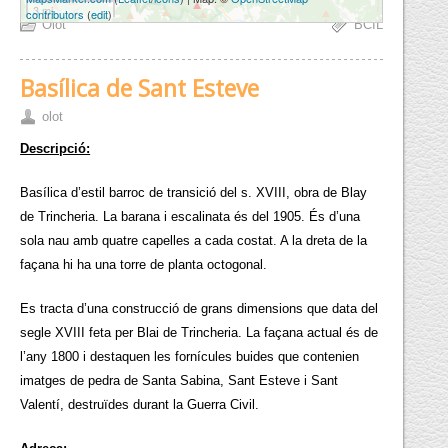
3 mi
contributors
(
edit
)
Olot
BCIL
Basílica de Sant Esteve
olot
Descripció:
Basílica d’estil barroc de transició del s. XVIII, obra de Blay
de Trincheria. La barana i escalinata és del 1905. És d’una
sola nau amb quatre capelles a cada costat. A la dreta de la
façana hi ha una torre de planta octogonal.
Es tracta d’una construcció de grans dimensions que data del
segle XVIII feta per Blai de Trincheria. La façana actual és de
l’any 1800 i destaquen les fornícules buides que contenien
imatges de pedra de Santa Sabina, Sant Esteve i Sant
Valentí, destruïdes durant la Guerra Civil.