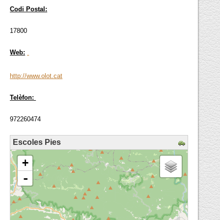
Codi Postal:
17800
Web:
http://www.olot.cat
Telèfon:
972260474
Escoles Pies
loading map - please wait...
+
-