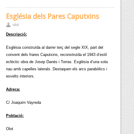
Església dels Pares Caputxins
olot
Descripció:
Església construïda al darrer terç del segle XIX, part del
convent dels frares Caputxins, reconstruïda el 1943 d’estil
eclèctic obra de Josep Danés i Torras. Església d’una sola
nau amb capelles laterals. Destaquen els arcs parabòlics i
esvelts interiors.
Adreça:
C/ Joaquim Vayreda
Població:
Olot