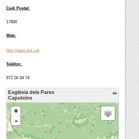
Codi Postal:
17800
Web:
http://www.olot.cat
Telèfon:
972 26 04 74
Església dels Pares
Caputxins
loading map - please wait...
+
-