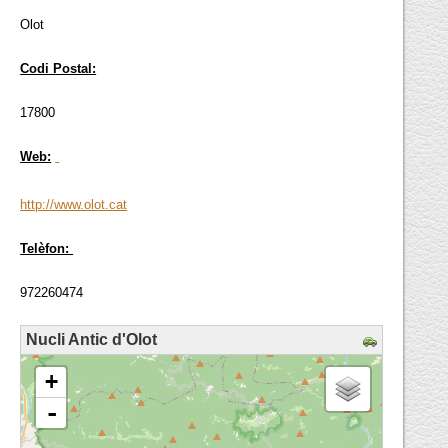
Olot
Codi Postal:
17800
Web:
http://www.olot.cat
Telèfon:
972260474
Nucli Antic d'Olot
loading map - please wait...
+
-