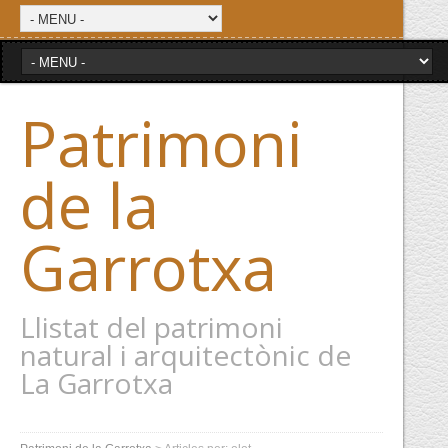
Patrimoni
de la
Garrotxa
Llistat del patrimoni
natural i arquitectònic de
La Garrotxa