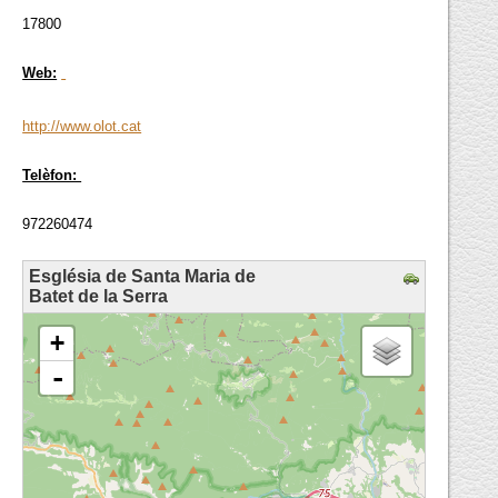
17800
Web:
http://www.olot.cat
Telèfon:
972260474
Església de Santa Maria de
Batet de la Serra
loading map - please wait...
+
-