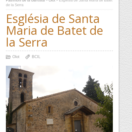
Patrimoni de la Garrotxa
>
Olot
>
Església de Santa Maria de Batet
de la Serra
Església de Santa
Maria de Batet de
la Serra
Olot
BCIL