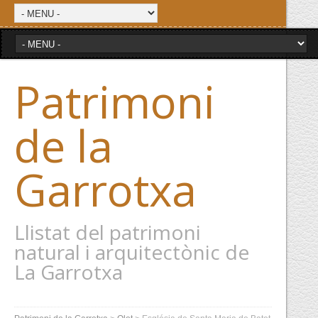
Patrimoni
de la
Garrotxa
Llistat del patrimoni
natural i arquitectònic de
La Garrotxa