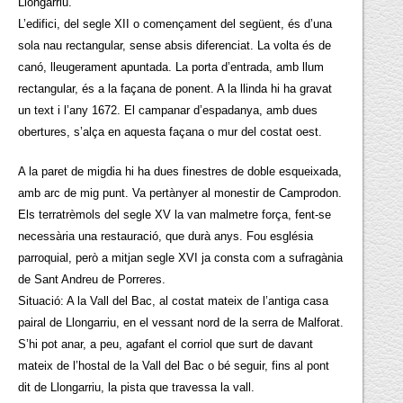
Llongarriu.
L’edifici, del segle XII o començament del següent, és d’una
sola nau rectangular, sense absis diferenciat. La volta és de
canó, lleugerament apuntada. La porta d’entrada, amb llum
rectangular, és a la façana de ponent. A la llinda hi ha gravat
un text i l’any 1672. El campanar d’espadanya, amb dues
obertures, s’alça en aquesta façana o mur del costat oest.
A la paret de migdia hi ha dues finestres de doble esqueixada,
amb arc de mig punt. Va pertànyer al monestir de Camprodon.
Els terratrèmols del segle XV la van malmetre força, fent-se
necessària una restauració, que durà anys. Fou església
parroquial, però a mitjan segle XVI ja consta com a sufragània
de Sant Andreu de Porreres.
Situació: A la Vall del Bac, al costat mateix de l’antiga casa
pairal de Llongarriu, en el vessant nord de la serra de Malforat.
S’hi pot anar, a peu, agafant el corriol que surt de davant
mateix de l’hostal de la Vall del Bac o bé seguir, fins al pont
dit de Llongarriu, la pista que travessa la vall.