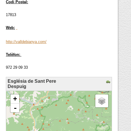
Codi Postal:
17813
Web:
http://valldebianya.com/
Telèfon:
972 29 09 33
Església de Sant Pere
Despuig
loading map - please wait...
+
-