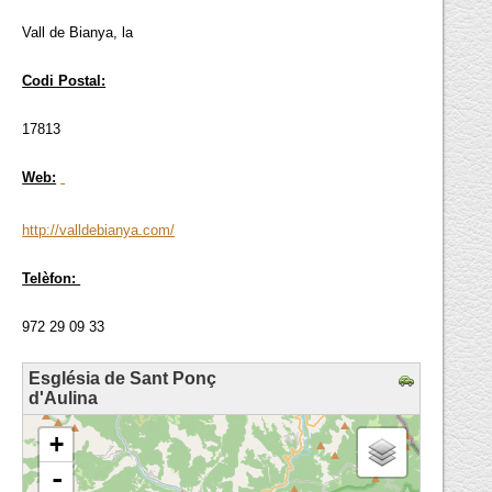
Vall de Bianya, la
Codi Postal:
17813
Web:
http://valldebianya.com/
Telèfon:
972 29 09 33
Església de Sant Ponç
d'Aulina
loading map - please wait...
+
-