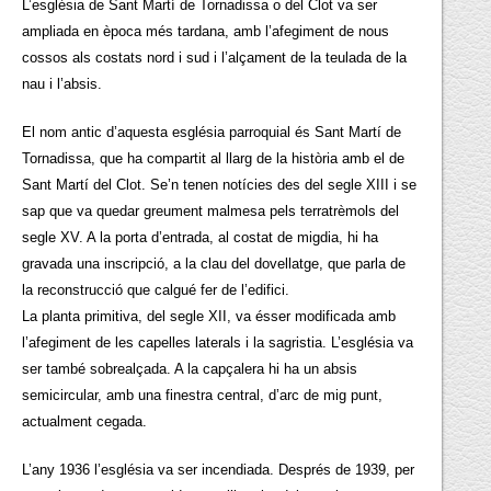
L’església de Sant Martí de Tornadissa o del Clot va ser
ampliada en època més tardana, amb l’afegiment de nous
cossos als costats nord i sud i l’alçament de la teulada de la
nau i l’absis.
El nom antic d’aquesta església parroquial és Sant Martí de
Tornadissa, que ha compartit al llarg de la història amb el de
Sant Martí del Clot. Se’n tenen notícies des del segle XIII i se
sap que va quedar greument malmesa pels terratrèmols del
segle XV. A la porta d’entrada, al costat de migdia, hi ha
gravada una inscripció, a la clau del dovellatge, que parla de
la reconstrucció que calgué fer de l’edifici.
La planta primitiva, del segle XII, va ésser modificada amb
l’afegiment de les capelles laterals i la sagristia. L’església va
ser també sobrealçada. A la capçalera hi ha un absis
semicircular, amb una finestra central, d’arc de mig punt,
actualment cegada.
L’any 1936 l’església va ser incendiada. Després de 1939, per