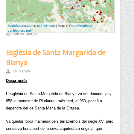
5 km
MapsMarker.com
(
Leaflet
/
icons
) | Map: ©
OpenStreetMap
3 mi
contributors
(
edit
)
Vall de Bianya
Església de Santa Margarida de
Bianya
vallbianya
Descripció:
L’església de Santa Margarida de Bianya va ser donada l’any
858 al monestir de Riudaura i més tard, el 953, passà a
dependre del de Santa Maria de la Grassa.
Va quedar força malmesa pels terratrèmols del segle XV, però
conserva bona part de la seva arquitectura original, que