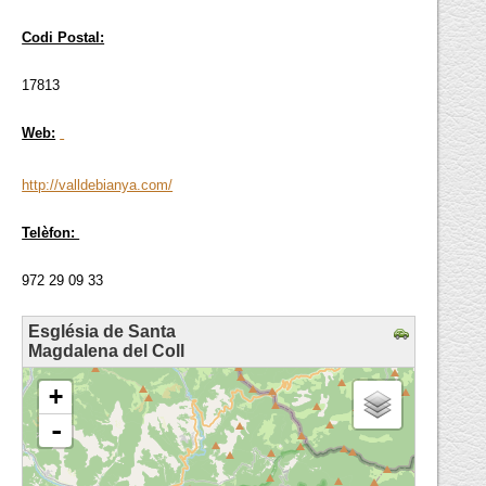
Codi Postal:
17813
Web:
http://valldebianya.com/
Telèfon:
972 29 09 33
Església de Santa
Magdalena del Coll
loading map - please wait...
+
-