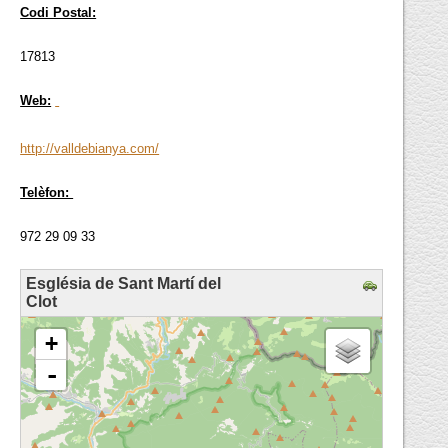
Codi Postal:
17813
Web:
http://valldebianya.com/
Telèfon:
972 29 09 33
Església de Sant Martí del
Clot
loading map - please wait...
+
-