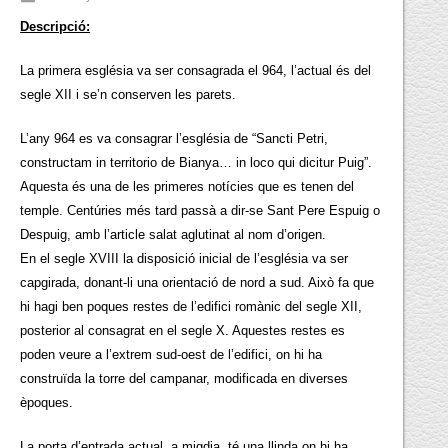
Descripció:
La primera església va ser consagrada el 964, l’actual és del
segle XII i se’n conserven les parets.
L’any 964 es va consagrar l’església de “Sancti Petri,
constructam in territorio de Bianya… in loco qui dicitur Puig”.
Aquesta és una de les primeres notícies que es tenen del
temple. Centúries més tard passà a dir-se Sant Pere Espuig o
Despuig, amb l’article salat aglutinat al nom d’origen.
En el segle XVIII la disposició inicial de l’església va ser
capgirada, donant-li una orientació de nord a sud. Això fa que
hi hagi ben poques restes de l’edifici romànic del segle XII,
posterior al consagrat en el segle X. Aquestes restes es
poden veure a l’extrem sud-oest de l’edifici, on hi ha
construïda la torre del campanar, modificada en diverses
èpoques.
La porta d’entrada actual, a migdia, té una llinda on hi ha