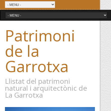
Patrimoni
de la
Garrotxa
Llistat del patrimoni
natural i arquitectònic de
La Garrotxa