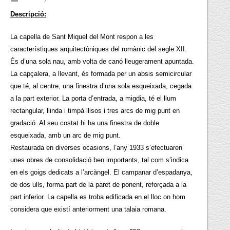
Descripció:
La capella de Sant Miquel del Mont respon a les
característiques arquitectòniques del romànic del segle XII.
És d’una sola nau, amb volta de canó lleugerament apuntada.
La capçalera, a llevant, és formada per un absis semicircular
que té, al centre, una finestra d’una sola esqueixada, cegada
a la part exterior. La porta d’entrada, a migdia, té el llum
rectangular, llinda i timpà llisos i tres arcs de mig punt en
gradació. Al seu costat hi ha una finestra de doble
esqueixada, amb un arc de mig punt.
Restaurada en diverses ocasions, l’any 1933 s’efectuaren
unes obres de consolidació ben importants, tal com s’indica
en els goigs dedicats a l’arcàngel. El campanar d’espadanya,
de dos ulls, forma part de la paret de ponent, reforçada a la
part inferior. La capella es troba edificada en el lloc on hom
considera que existí anteriorment una talaia romana.