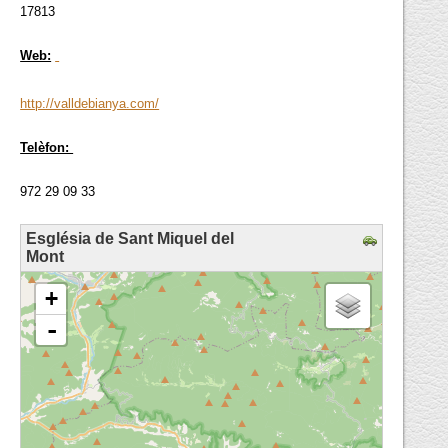
17813
Web:
http://valldebianya.com/
Telèfon:
972 29 09 33
Església de Sant Miquel del
Mont
loading map - please wait...
+
-