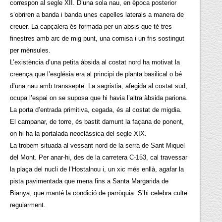
correspon al segle XII. D’una sola nau, en època posterior
s’obriren a banda i banda unes capelles laterals a manera de
creuer. La capçalera és formada per un absis que té tres
finestres amb arc de mig punt, una cornisa i un fris sostingut
per mènsules.
L’existència d’una petita àbsida al costat nord ha motivat la
creença que l’església era al principi de planta basilical o bé
d’una nau amb transsepte. La sagristia, afegida al costat sud,
ocupa l’espai on se suposa que hi havia l’altra àbsida pariona.
La porta d’entrada primitiva, cegada, és al costat de migdia.
El campanar, de torre, és bastit damunt la façana de ponent,
on hi ha la portalada neoclàssica del segle XIX.
La trobem situada al vessant nord de la serra de Sant Miquel
del Mont. Per anar-hi, des de la carretera C-153, cal travessar
la plaça del nucli de l’Hostalnou i, un xic més enllà, agafar la
pista pavimentada que mena fins a Santa Margarida de
Bianya, que manté la condició de parròquia. S’hi celebra culte
regularment.