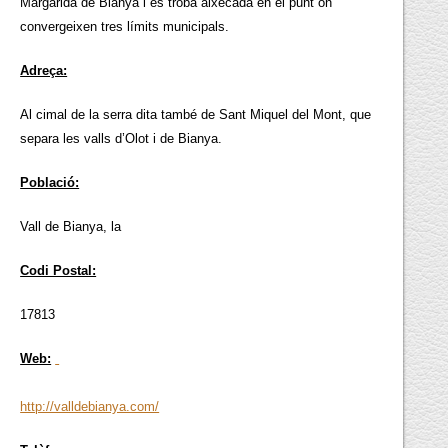
Margarida de Bianya i es troba aixecada en el punt on
convergeixen tres límits municipals.
Adreça:
Al cimal de la serra dita també de Sant Miquel del Mont, que
separa les valls d’Olot i de Bianya.
Població:
Vall de Bianya, la
Codi Postal:
17813
Web:
http://valldebianya.com/