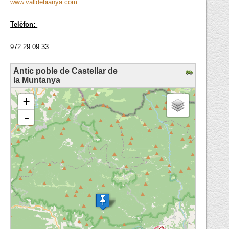
www.valldebianya.com
Telèfon:
972 29 09 33
Antic poble de Castellar de
la Muntanya
loading map - please wait...
+
-