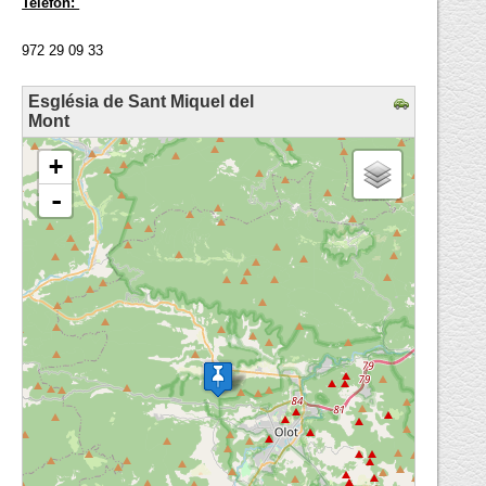
Telèfon:
972 29 09 33
Església de Sant Miquel del
Mont
loading map - please wait...
+
-