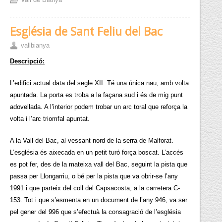
Església de Sant Feliu del Bac
vallbianya
Descripció:
L’edifici actual data del segle XII. Té una única nau, amb volta
apuntada. La porta es troba a la façana sud i és de mig punt
adovellada. A l’interior podem trobar un arc toral que reforça la
volta i l’arc triomfal apuntat.
A la Vall del Bac, al vessant nord de la serra de Malforat.
L’església és aixecada en un petit turó força boscat. L’accés
es pot fer, des de la mateixa vall del Bac, seguint la pista que
passa per Llongarriu, o bé per la pista que va obrir-se l’any
1991 i que parteix del coll del Capsacosta, a la carretera C-
153. Tot i que s’esmenta en un document de l’any 946, va ser
pel gener del 996 que s’efectuà la consagració de l’església