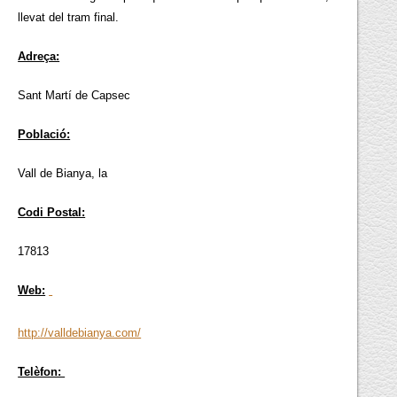
llevat del tram final.
Adreça:
Sant Martí de Capsec
Població:
Vall de Bianya, la
Codi Postal:
17813
Web:
http://valldebianya.com/
Telèfon: