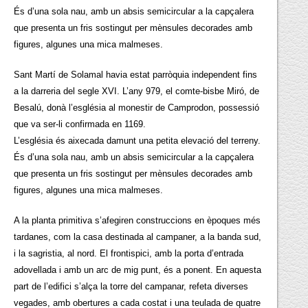
És d’una sola nau, amb un absis semicircular a la capçalera
que presenta un fris sostingut per mènsules decorades amb
figures, algunes una mica malmeses.
Sant Martí de Solamal havia estat parròquia independent fins
a la darreria del segle XVI. L’any 979, el comte-bisbe Miró, de
Besalú, donà l’església al monestir de Camprodon, possessió
que va ser-li confirmada en 1169.
L’església és aixecada damunt una petita elevació del terreny.
És d’una sola nau, amb un absis semicircular a la capçalera
que presenta un fris sostingut per mènsules decorades amb
figures, algunes una mica malmeses.
A la planta primitiva s’afegiren construccions en èpoques més
tardanes, com la casa destinada al campaner, a la banda sud,
i la sagristia, al nord. El frontispici, amb la porta d’entrada
adovellada i amb un arc de mig punt, és a ponent. En aquesta
part de l’edifici s’alça la torre del campanar, refeta diverses
vegades, amb obertures a cada costat i una teulada de quatre