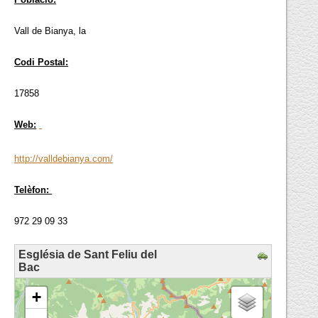
Vall de Bianya, la
Codi Postal:
17858
Web:
http://valldebianya.com/
Telèfon:
972 29 09 33
Església de Sant Feliu del
Bac
loading map - please wait...
+