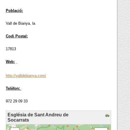
Població:
Vall de Bianya, la
Codi Postal:
17813
Web:
http://valldebianya.com/
Telèfon:
972 29 09 33
Església de Sant Andreu de
Socarrats
loading map - please wait...