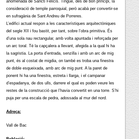
anomenada de Sancti Felicis. Tingué, des de bon principi, la
consideració de temple parroquial, però acabà per convertir-se
en sufragània de Sant Andreu de Porreres.
L’edifici actual respon a les característiques arquitectòniques
del segle XII i fou bastit, per tant, sobre l’obra primitiva. És
d’una sola nau rectangular, amb volta apuntada i reforçada per
un arc toral. Té la capçalera a llevant, afegida a la qual hi ha
la sagristia. La porta d’entrada, senzilla i amb un arc de mig
punt, és al costat de migdia, on també es troba una finestra
de doble esqueixada, amb arc de mig punt. A la paret de
ponent hi ha una finestra, estreta i llarga, i el campanar
d’espadanya, de dos ulls, darrere el qual es poden veure les
restes de la construcció que l’havia convertit en una torre. S’hi
puja per una escala de pedra, adossada al mur del nord.
Adreça:
Vall de Bac
Població: