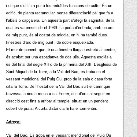
i el que s’utilitza per a les reduïdes funcions de culte. És un
edifici de planta rectangular, sense diferenciació pel que fa a
l’absis o capçalera. En aquesta part s’afegí la sagristia, de la
qual es va prescindir el 1989. La porta d’entrada, amb un arc
de mig punt, és al costat de migdia, on hi ha també dues
finestres d’arc de mig punt i de doble esqueixada.
El mur de ponent, que té una finestra llarga i estreta al centre,
és acabat per una espadanya de dos ulls. Aquesta església
és del final del segle XII o de la primeria del XIII. L’església de
Sant Miquel de la Torre, a la Vall del Bac, es troba en el
vessant meridional del Puig Ou, prop de la sala o casa forta
dita la Torre. De l’hostal de la Vall del Bac surt el camí que
travessa la riera i mena a cal Ferrer, des d’on cal seguir en
direcció oest fins a arribar al temple, situat en un pendent
cobert de prats. A curta distància hi ha el cementiri.
Adreça:
Vall del Bac. Es troba en el vessant meridional del Puig Ou