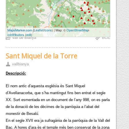
5 km
MapsMarker.com
(
Leaflet
/
icons
) | Map: ©
OpenStreetMap
3 mi
contributors
(
edit
)
Vall de Bianya
BCIL
Sant Miquel de la Torre
vallbianya
Descripció:
El nom antic d’aquesta església és Sant Miquel
d’Avellanacorba, que s’ha mantingut fins ben entrat el segle
XX. Surt esmentada en un document de l’any 998, on es parla
de la donació de les dècimes de la parròquia a l’abat del
monestir de Besalú.
En el segle XVII era ja sufragània de la parròquia de la Vall del
Bac. A hores d’ara és el temple més ben conservat de la zona