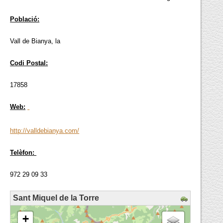
Població:
Vall de Bianya, la
Codi Postal:
17858
Web:
http://valldebianya.com/
Telèfon:
972 29 09 33
Sant Miquel de la Torre
loading map - please wait...
+