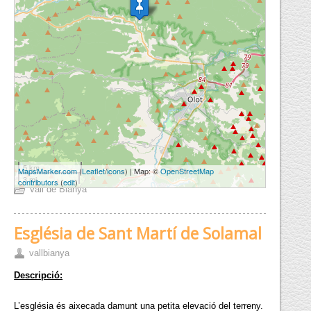
5 km
MapsMarker.com
(
Leaflet
/
icons
) | Map: ©
OpenStreetMap
3 mi
contributors
(
edit
)
Vall de Bianya
Església de Sant Martí de Solamal
vallbianya
Descripció:
L’església és aixecada damunt una petita elevació del terreny.