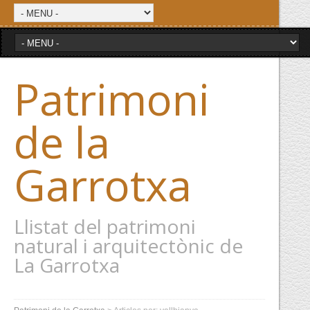
Patrimoni
de la
Garrotxa
Llistat del patrimoni
natural i arquitectònic de
La Garrotxa