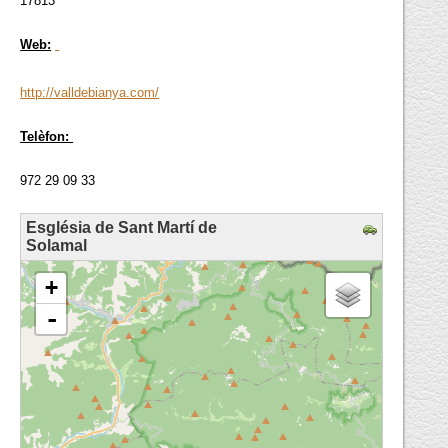
17813
Web:
http://valldebianya.com/
Telèfon:
972 29 09 33
Església de Sant Martí de
Solamal
loading map - please wait...
+
-