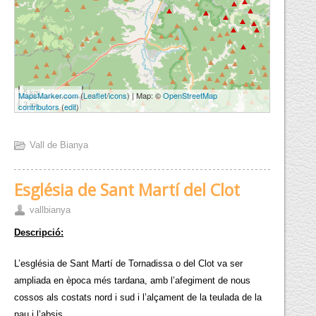
5 km
MapsMarker.com
(
Leaflet
/
icons
) | Map: ©
OpenStreetMap
3 mi
contributors
(
edit
)
Vall de Bianya
Església de Sant Martí del Clot
vallbianya
Descripció:
L’església de Sant Martí de Tornadissa o del Clot va ser
ampliada en època més tardana, amb l’afegiment de nous
cossos als costats nord i sud i l’alçament de la teulada de la
nau i l’absis.