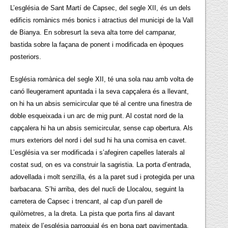
L’església de Sant Martí de Capsec, del segle XII, és un dels
edificis romànics més bonics i atractius del municipi de la Vall
de Bianya. En sobresurt la seva alta torre del campanar,
bastida sobre la façana de ponent i modificada en èpoques
posteriors.
Església romànica del segle XII, té una sola nau amb volta de
canó lleugerament apuntada i la seva capçalera és a llevant,
on hi ha un absis semicircular que té al centre una finestra de
doble esqueixada i un arc de mig punt. Al costat nord de la
capçalera hi ha un absis semicircular, sense cap obertura. Als
murs exteriors del nord i del sud hi ha una cornisa en cavet.
L’església va ser modificada i s’afegiren capelles laterals al
costat sud, on es va construir la sagristia. La porta d’entrada,
adovellada i molt senzilla, és a la paret sud i protegida per una
barbacana. S’hi arriba, des del nucli de Llocalou, seguint la
carretera de Capsec i trencant, al cap d’un parell de
quilòmetres, a la dreta. La pista que porta fins al davant
mateix de l’església parroquial és en bona part pavimentada,