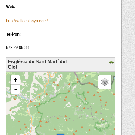
Web:
http://valldebianya.com/
Telèfon:
972 29 09 33
Església de Sant Martí del
Clot
loading map - please wait...
+
-