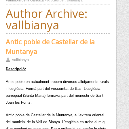
Patrimoni de la Garrotxa
> Articles per: vallbianya
Author Archive:
vallbianya
Antic poble de Castellar de la
Muntanya
vallbianya
Descripció:
Antic poble on actualment trobem diversos allotjaments rurals
i l’església. Formà part del vescomtat de Bas. L’església
parroquial (Santa Maria) formava part del monestir de Sant
Joan les Fonts.
Antic poble de Castellar de la Muntanya, a l’extrem oriental
del municipi de la Vall de Bianya. L’església es troba al mig
d’un pendent muntanyenc. Per a arribar-hi cal agafar la pista