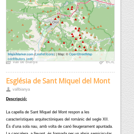
5 km
MapsMarker.com
(
Leaflet
/
icons
) | Map: ©
OpenStreetMap
3 mi
contributors
(
edit
)
Vall de Bianya
BCIL
Església de Sant Miquel del Mont
vallbianya
Descripció:
La capella de Sant Miquel del Mont respon a les
característiques arquitectòniques del romànic del segle XII.
És d’una sola nau, amb volta de canó lleugerament apuntada.
La capçalera, a llevant, és formada per un absis semicircular