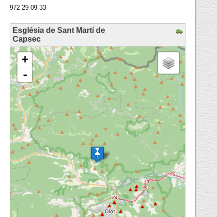
972 29 09 33
Església de Sant Martí de
Capsec
loading map - please wait...
+
-