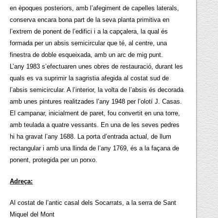
en èpoques posteriors, amb l’afegiment de capelles laterals,
conserva encara bona part de la seva planta primitiva en
l’extrem de ponent de l’edifici i a la capçalera, la qual és
formada per un absis semicircular que té, al centre, una
finestra de doble esqueixada, amb un arc de mig punt.
L’any 1983 s’efectuaren unes obres de restauració, durant les
quals es va suprimir la sagristia afegida al costat sud de
l’absis semicircular. A l’interior, la volta de l’absis és decorada
amb unes pintures realitzades l’any 1948 per l’olotí J. Casas.
El campanar, inicialment de paret, fou convertit en una torre,
amb teulada a quatre vessants. En una de les seves pedres
hi ha gravat l’any 1688. La porta d’entrada actual, de llum
rectangular i amb una llinda de l’any 1769, és a la façana de
ponent, protegida per un porxo.
Adreça:
Al costat de l’antic casal dels Socarrats, a la serra de Sant
Miquel del Mont