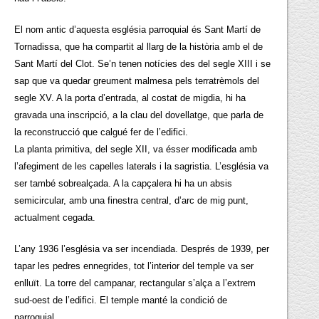
El nom antic d’aquesta església parroquial és Sant Martí de
Tornadissa, que ha compartit al llarg de la història amb el de
Sant Martí del Clot. Se’n tenen notícies des del segle XIII i se
sap que va quedar greument malmesa pels terratrèmols del
segle XV. A la porta d’entrada, al costat de migdia, hi ha
gravada una inscripció, a la clau del dovellatge, que parla de
la reconstrucció que calgué fer de l’edifici.
La planta primitiva, del segle XII, va ésser modificada amb
l’afegiment de les capelles laterals i la sagristia. L’església va
ser també sobrealçada. A la capçalera hi ha un absis
semicircular, amb una finestra central, d’arc de mig punt,
actualment cegada.
L’any 1936 l’església va ser incendiada. Després de 1939, per
tapar les pedres ennegrides, tot l’interior del temple va ser
enlluït. La torre del campanar, rectangular s’alça a l’extrem
sud-oest de l’edifici. El temple manté la condició de
parroquial.