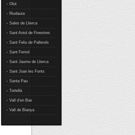
Olot
Riudaura
Sales de Llierca
Sant Aniol de Finestres
Sant Feliu de Pallerols
Sant Ferriol
Sant Jaume de Llierca
Sant Joan les Fonts
Santa Pau
Tortellà
Vall d’en Bas
Vall de Bianya