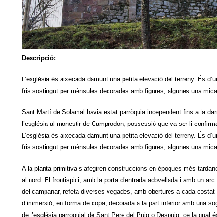
Descripció:
L’església és aixecada damunt una petita elevació del terreny. És d’
fris sostingut per mènsules decorades amb figures, algunes una mi
Sant Martí de Solamal havia estat parròquia independent fins a la dar
l’església al monestir de Camprodon, possessió que va ser-li confirm
L’església és aixecada damunt una petita elevació del terreny. És d’
fris sostingut per mènsules decorades amb figures, algunes una mi
A la planta primitiva s’afegiren construccions en èpoques més tardane
al nord. El frontispici, amb la porta d’entrada adovellada i amb un arc 
del campanar, refeta diverses vegades, amb obertures a cada costat i
d’immersió, en forma de copa, decorada a la part inferior amb una sog
de l’església parroquial de Sant Pere del Puig o Despuig, de la qual és