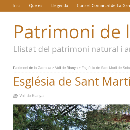
Inici
Què és
Llegenda
Consell Comarcal de La Gar
Patrimoni de 
Llistat del patrimoni natural i
Patrimoni de la Garrotxa
>
Vall de Bianya
>
Església de Sant Martí de Sol
Església de Sant Mart
Vall de Bianya