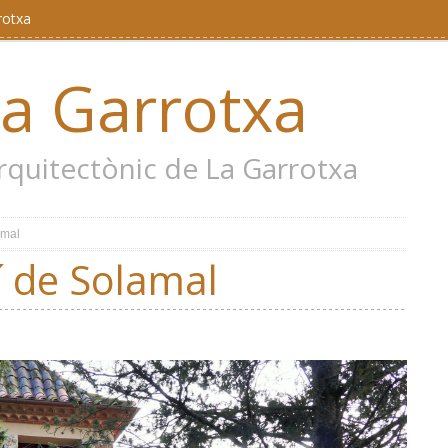
rotxa
la Garrotxa
 arquitectònic de La Garrotxa
amal
í de Solamal