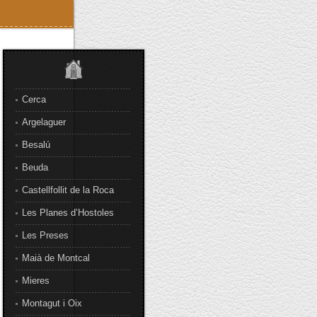
Cerca
Argelaguer
Besalú
Beuda
Castellfollit de la Roca
Les Planes d’Hostoles
Les Preses
Maià de Montcal
Mieres
Montagut i Oix