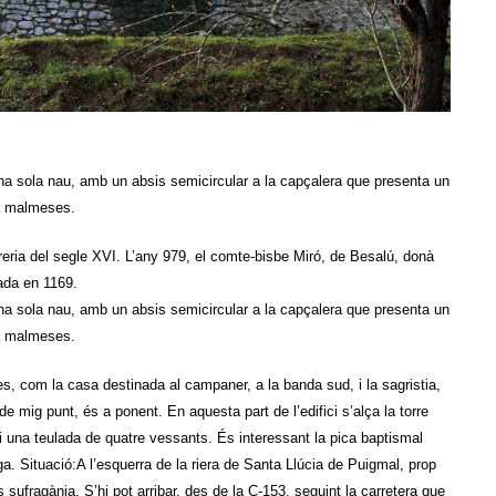
una sola nau, amb un absis semicircular a la capçalera que presenta un
ca malmeses.
reria del segle XVI. L’any 979, el comte-bisbe Miró, de Besalú, donà
ada en 1169.
una sola nau, amb un absis semicircular a la capçalera que presenta un
ca malmeses.
s, com la casa destinada al campaner, a la banda sud, i la sagristia,
de mig punt, és a ponent. En aquesta part de l’edifici s’alça la torre
 una teulada de quatre vessants. És interessant la pica baptismal
a. Situació:A l’esquerra de la riera de Santa Llúcia de Puigmal, prop
 sufragània. S’hi pot arribar, des de la C-153, seguint la carretera que