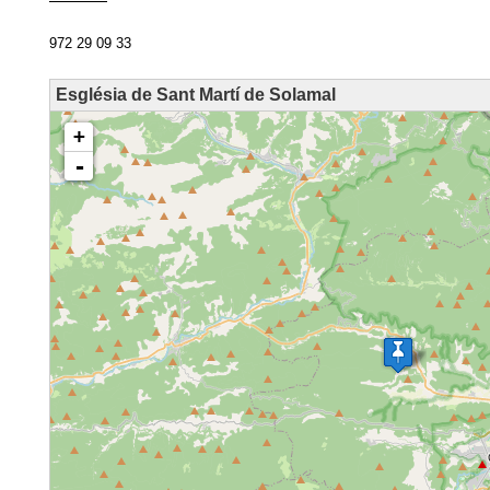
972 29 09 33
Església de Sant Martí de Solamal
loading map - please wait...
+
-