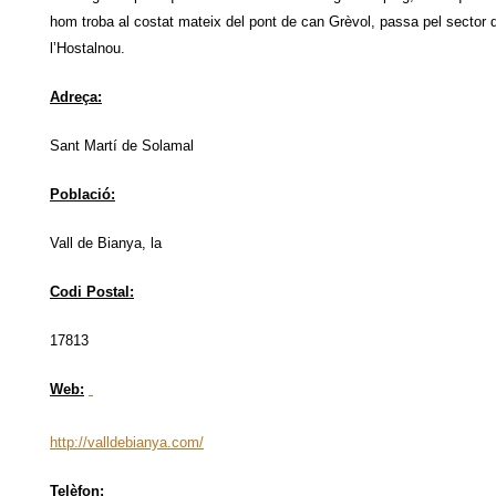
hom troba al costat mateix del pont de can Grèvol, passa pel sector d
l’Hostalnou.
Adreça:
Sant Martí de Solamal
Població:
Vall de Bianya, la
Codi Postal:
17813
Web:
http://valldebianya.com/
Telèfon: