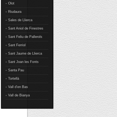
Olot
Riudaura
Sales de Llierca
Sant Aniol de Finestres
Sant Feliu de Pallerols
Sant Ferriol
Sant Jaume de Llierca
Sant Joan les Fonts
Santa Pau
Tortellà
Vall d’en Bas
Vall de Bianya