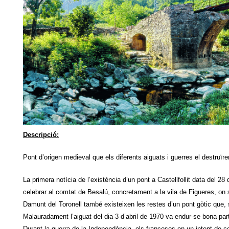
Descripció:
Pont d’origen medieval que els diferents aiguats i guerres el destruïre
La primera notícia de l’existència d’un pont a Castellfollit data del 2
celebrar al comtat de Besalú, concretament a la vila de Figueres, on s
Damunt del Toronell també existeixen les restes d’un pont gòtic que, 
Malauradament l’aiguat del dia 3 d’abril de 1970 va endur-se bona part
Durant la guerra de la Independència, els francesos en un intent de co