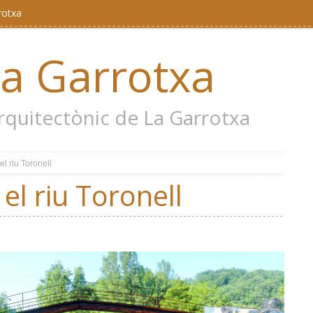
rotxa
la Garrotxa
 arquitectònic de La Garrotxa
l riu Toronell
el riu Toronell