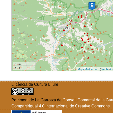
5 km
3 mi
MapsMarker.com
(
Leaflet
/
ic
Llicència de Cultura Lliure
Patrimoni de La Garrotxa
de
Consell Comarcal de la Gar
CompartirIgual 4.0 Internacional de Creative Commons