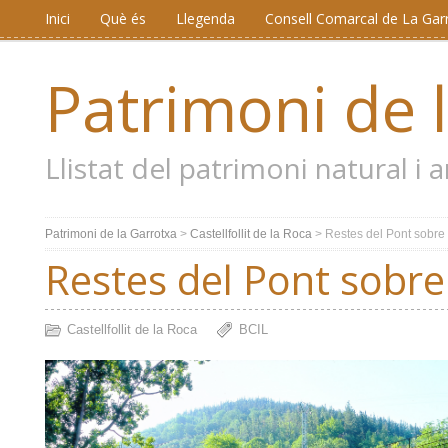
Inici
Què és
Llegenda
Consell Comarcal de La Gar
Patrimoni de 
Llistat del patrimoni natural i
Patrimoni de la Garrotxa
>
Castellfollit de la Roca
>
Restes del Pont sobre e
Restes del Pont sobre 
Castellfollit de la Roca
BCIL