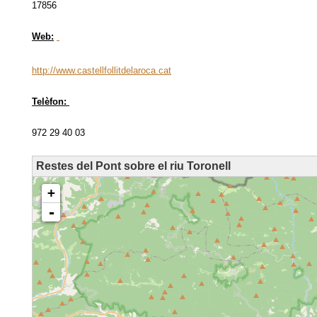
17856
Web:
http://www.castellfollitdelaroca.cat
Telèfon:
972 29 40 03
Restes del Pont sobre el riu Toronell
loading map - please wait...
+
-