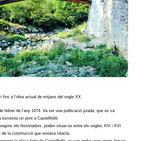
n fins a l’obra actual de mitjans del segle XX.
8 de febrer de l’any 1074. Va ser una publicació jurada, que es va
’esmenta un pont a Castellfollit.
segons els historiadors, poden situar-se entre els segles XIV i XVI.
 de la construcció que restava intacta.
nquerir la plaça forta de Castellfollit, es van endur unes grans bigues