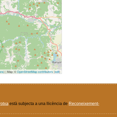
ons
) | Map: ©
OpenStreetMap contributors
(
edit
)
rotxa
està subjecta a una llicència de
Reconeixement-