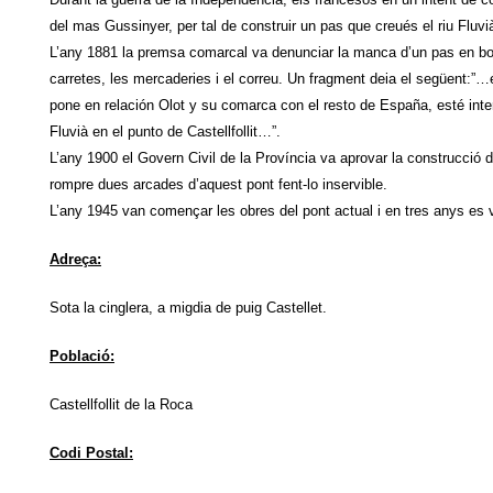
del mas Gussinyer, per tal de construir un pas que creués el riu Fluv
L’any 1881 la premsa comarcal va denunciar la manca d’un pas en bone
carretes, les mercaderies i el correu. Un fragment deia el següent:”
pone en relación Olot y su comarca con el resto de España, esté int
Fluvià en el punto de Castellfollit…”.
L’any 1900 el Govern Civil de la Província va aprovar la construcció d
rompre dues arcades d’aquest pont fent-lo inservible.
L’any 1945 van començar les obres del pont actual i en tres anys es 
Adreça:
Sota la cinglera, a migdia de puig Castellet.
Població:
Castellfollit de la Roca
Codi Postal: