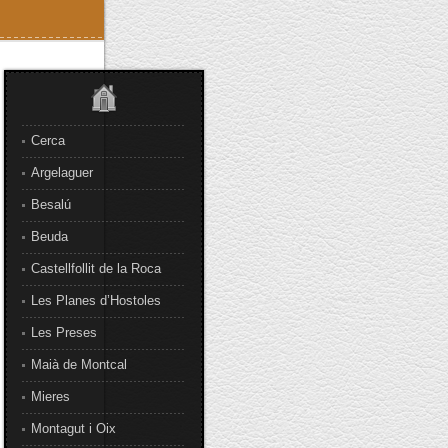
Cerca
Argelaguer
Besalú
Beuda
Castellfollit de la Roca
Les Planes d’Hostoles
Les Preses
Maià de Montcal
Mieres
Montagut i Oix