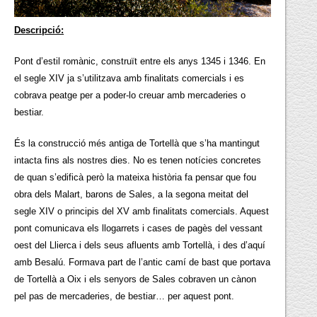
Descripció:
Pont d’estil romànic, construït entre els anys 1345 i 1346. En
el segle XIV ja s’utilitzava amb finalitats comercials i es
cobrava peatge per a poder-lo creuar amb mercaderies o
bestiar.
És la construcció més antiga de Tortellà que s’ha mantingut
intacta fins als nostres dies. No es tenen notícies concretes
de quan s’edificà però la mateixa història fa pensar que fou
obra dels Malart, barons de Sales, a la segona meitat del
segle XIV o principis del XV amb finalitats comercials. Aquest
pont comunicava els llogarrets i cases de pagès del vessant
oest del Llierca i dels seus afluents amb Tortellà, i des d’aquí
amb Besalú. Formava part de l’antic camí de bast que portava
de Tortellà a Oix i els senyors de Sales cobraven un cànon
pel pas de mercaderies, de bestiar… per aquest pont.