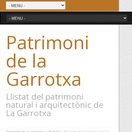
Patrimoni
de la
Garrotxa
Llistat del patrimoni
natural i arquitectònic de
La Garrotxa