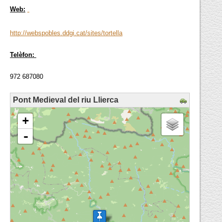
Web:
http://webspobles.ddgi.cat/sites/tortella
Telèfon:
972 687080
Pont Medieval del riu Llierca
loading map - please wait...
+
-