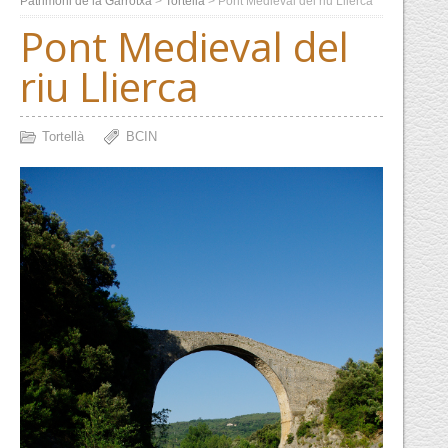
Patrimoni de la Garrotxa
>
Tortellà
>
Pont Medieval del riu Llierca
Pont Medieval del
riu Llierca
Tortellà
BCIN