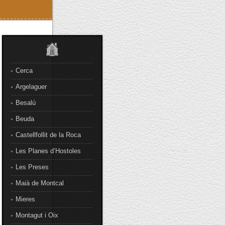
Cerca
Argelaguer
Besalú
Beuda
Castellfollit de la Roca
Les Planes d’Hostoles
Les Preses
Maià de Montcal
Mieres
Montagut i Oix