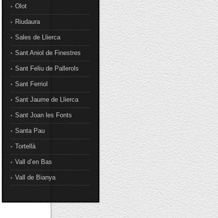
Olot
Riudaura
Sales de Llierca
Sant Aniol de Finestres
Sant Feliu de Pallerols
Sant Ferriol
Sant Jaume de Llierca
Sant Joan les Fonts
Santa Pau
Tortellà
Vall d’en Bas
Vall de Bianya