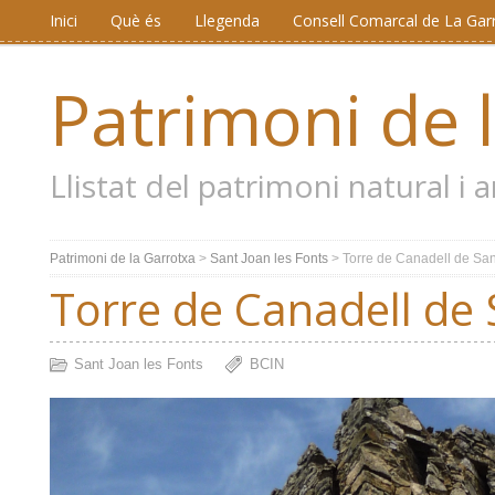
Inici
Què és
Llegenda
Consell Comarcal de La Gar
Patrimoni de 
Llistat del patrimoni natural i
Patrimoni de la Garrotxa
>
Sant Joan les Fonts
>
Torre de Canadell de San
Torre de Canadell de 
Sant Joan les Fonts
BCIN