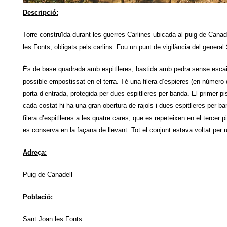
Descripció:
Torre construïda durant les guerres Carlines ubicada al puig de Canade
les Fonts, obligats pels carlins. Fou un punt de vigilància del general
És de base quadrada amb espitlleres, bastida amb pedra sense escair
possible empostissat en el terra. Té una filera d’espieres (en número 
porta d’entrada, protegida per dues espitlleres per banda. El primer pis
cada costat hi ha una gran obertura de rajols i dues espitlleres per b
filera d’espitlleres a les quatre cares, que es repeteixen en el tercer 
es conserva en la façana de llevant. Tot el conjunt estava voltat per
Adreça:
Puig de Canadell
Població:
Sant Joan les Fonts