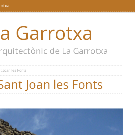
rotxa
la Garrotxa
 arquitectònic de La Garrotxa
t Joan les Fonts
Sant Joan les Fonts