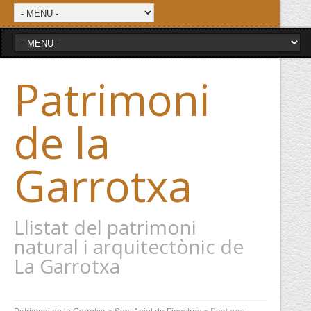
Patrimoni
de la
Garrotxa
Llistat del patrimoni
natural i arquitectònic de
La Garrotxa