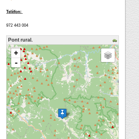
Telèfon:
972 443 004
Pont rural.
loading map - please wait...
+
-