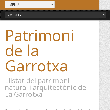
Patrimoni
de la
Garrotxa
Llistat del patrimoni
natural i arquitectònic de
La Garrotxa