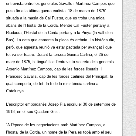
entrevista entre los generales Savalls i Martínez Campos que
puso fin a la última guerra carlista. 18 de marzo de 1875”
situada a la masia de Cal Fuster, que es troba una mica
abans de l’Hostal de la Corda. Mentre Cal Fuster pertany a
Riudaura, l’Hostal de la Corda pertany a la Pinya (la vall d’en
Bas). La data que esmenta la placa és errònia. La història diu,
però, que aquesta reunió va estar pactada per avançat i que
tot va ser teatre. Durant la tercera Guerra Carlina, el 26 de
març de 1875, hi tingué lloc l’entrevista secreta dels generals
Arsenio Martínez Campos, cap de les forces liberals, i
Francesc Savalls, cap de les forces carlines del Principat, la
qual comportà, de fet, la fi de la resistència carlina a
Catalunya.
L’escriptor empordanès Josep Pla escriu el 30 de setembre de
1918, en el seu Quadern Gris :
“A l’època de les negociacions amb Martínez Campos, a
l’hostal de la Corda, un home de la Pera es topà amb el seu