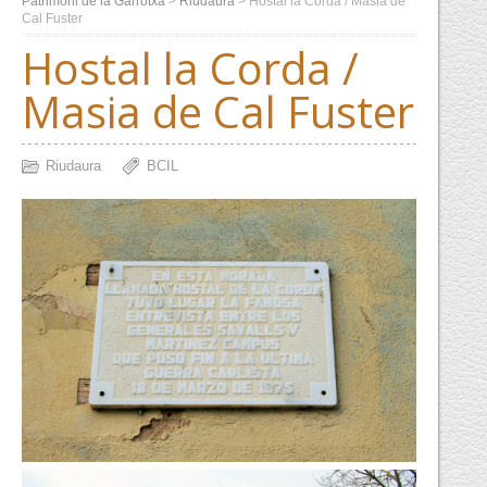
Patrimoni de la Garrotxa
>
Riudaura
>
Hostal la Corda / Masia de
Cal Fuster
Hostal la Corda /
Masia de Cal Fuster
Riudaura
BCIL