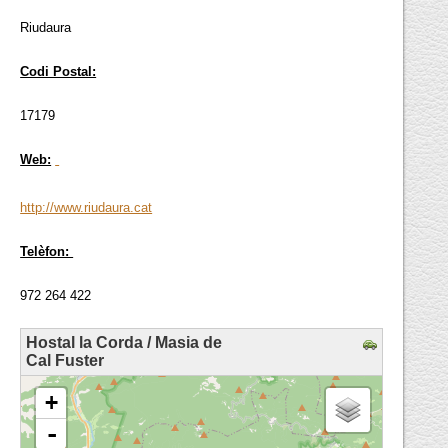
Riudaura
Codi Postal:
17179
Web:
http://www.riudaura.cat
Telèfon:
972 264 422
Hostal la Corda / Masia de
Cal Fuster
loading map - please wait...
+
-