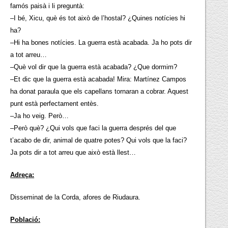
famós paisà i li preguntà:
–I bé, Xicu, què és tot això de l’hostal? ¿Quines notícies hi
ha?
–Hi ha bones notícies. La guerra està acabada. Ja ho pots dir
a tot arreu…
–Què vol dir que la guerra està acabada? ¿Que dormim?
–Et dic que la guerra està acabada! Mira: Martínez Campos
ha donat paraula que els capellans tornaran a cobrar. Aquest
punt està perfectament entès.
–Ja ho veig. Però…
–Però què? ¿Qui vols que faci la guerra després del que
t’acabo de dir, animal de quatre potes? Qui vols que la faci?
Ja pots dir a tot arreu que això està llest…
Adreça:
Disseminat de la Corda, afores de Riudaura.
Població: