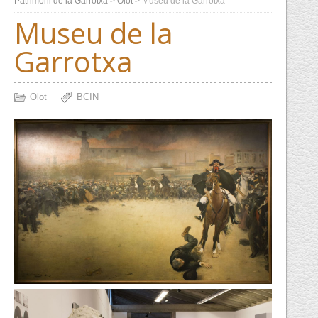
Patrimoni de la Garrotxa
>
Olot
>
Museu de la Garrotxa
Museu de la
Garrotxa
Olot
BCIN