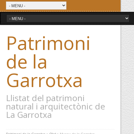
Patrimoni
de la
Garrotxa
Llistat del patrimoni
natural i arquitectònic de
La Garrotxa