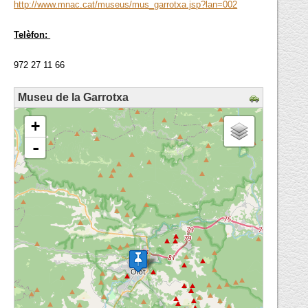
http://www.mnac.cat/museus/mus_garrotxa.jsp?lan=002
Telèfon:
972 27 11 66
Museu de la Garrotxa
loading map - please wait...
+
-