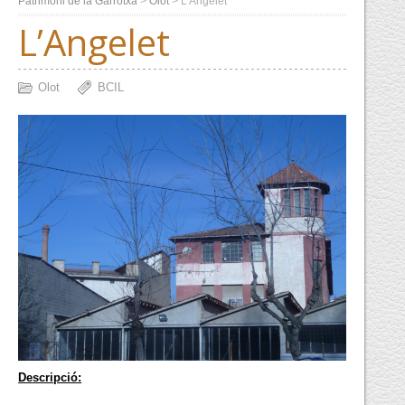
Patrimoni de la Garrotxa
>
Olot
>
L’Angelet
L’Angelet
Olot
BCIL
Descripció: