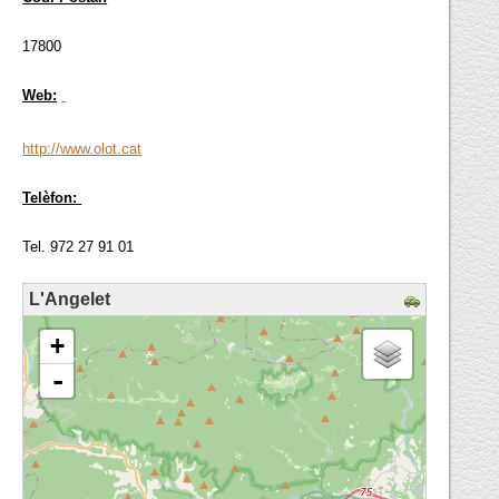
17800
Web:
http://www.olot.cat
Telèfon:
Tel. 972 27 91 01
L'Angelet
loading map - please wait...
+
-