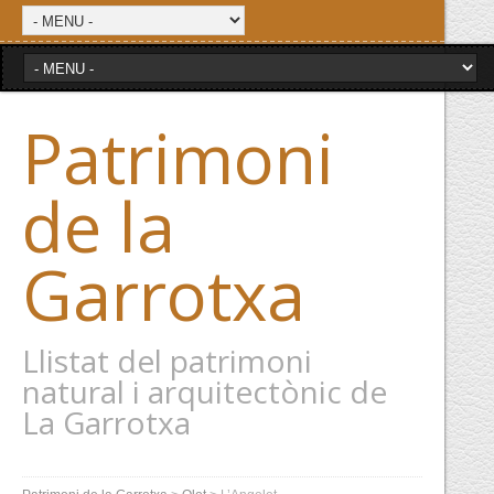
Patrimoni
de la
Garrotxa
Llistat del patrimoni
natural i arquitectònic de
La Garrotxa