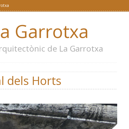
rotxa
la Garrotxa
 arquitectònic de La Garrotxa
l dels Horts