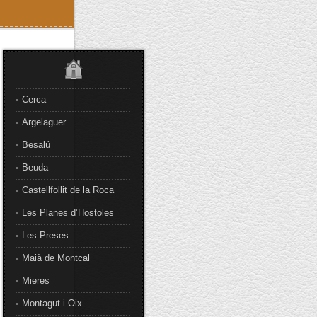
Cerca
Argelaguer
Besalú
Beuda
Castellfollit de la Roca
Les Planes d’Hostoles
Les Preses
Maià de Montcal
Mieres
Montagut i Oix