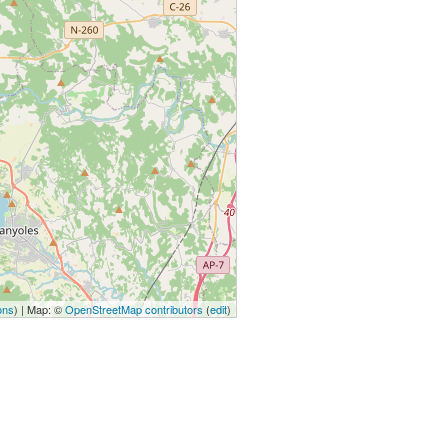
ons
) | Map: ©
OpenStreetMap contributors
(
edit
)