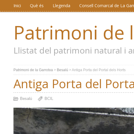
Inici
Què és
Llegenda
Consell Comarcal de La Gar
Patrimoni de 
Llistat del patrimoni natural i
Patrimoni de la Garrotxa
>
Besalú
>
Antiga Porta del Portal dels Horts
Antiga Porta del Porta
Besalú
BCIL