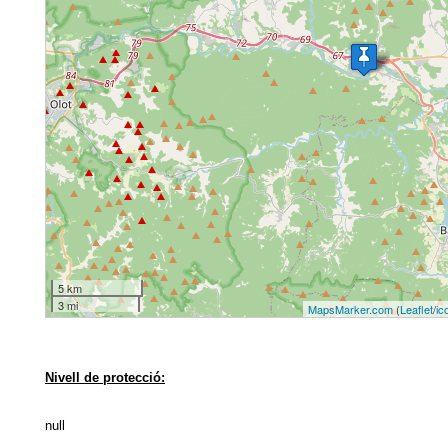
5 km
3 mi
MapsMarker.com
(
Leaflet
/
ic
Nivell de protecció:
null