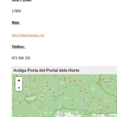
17850
Web:
http://www.besalu.cat
Telèfon:
972 590 225
Antiga Porta del Portal dels Horts
loading map - please wait...
+
-