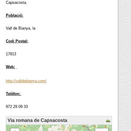
Capsacosta.
Població:
Vall de Bianya, la
Codi Postal:
17813
Web:
http://valldebianya.com/
Telèfon:
972 29 09 33
Via romana de Capsacosta
loading map - please wait...