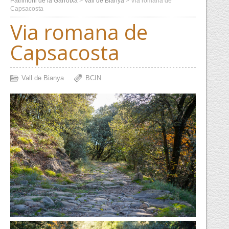
Patrimoni de la Garrotxa
>
Vall de Bianya
>
Via romana de
Capsacosta
Via romana de
Capsacosta
Vall de Bianya
BCIN