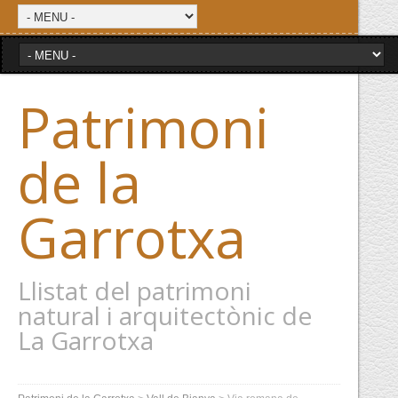
Patrimoni
de la
Garrotxa
Llistat del patrimoni
natural i arquitectònic de
La Garrotxa