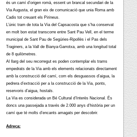
és un camí d’origen romà, essent un brancal secundari de la
Via Augusta, el gran eix de comunicació que unia Roma amb
Cadis tot creuant els Pirineus.
L’únic tram de tota la Via del Capsacosta que s’ha conservat
en molt bon estat transcorre entre Sant Pau Vell, en el terme
municipal de Sant Pau de Segúries-Ripollès i el Pas dels
Traginers, a la Vall de Bianya-Garrotxa, amb una longitud total
de 8 quilòmetres.
Al llarg del seu recorregut es poden contemplar els trams
empedrats de la Via amb els elements relacionats directament
amb la construcció del camí, com els desguassos d’aigua, la
pedrera d’extracció per a la construcció de la Via, ponts,
reservoris d’aigua, hostals.
La Via es considerada un Bé Cultural d’Interès Nacional. És
doncs una passejada a través de 2.000 anys d’història per un
camí que té molts d’encants amagats per descobrir.
Adreça: