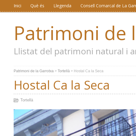
Inici
Què és
Llegenda
Consell Comarcal de La Gar
Patrimoni de 
Llistat del patrimoni natural i
Patrimoni de la Garrotxa
>
Tortellà
>
Hostal Ca la Seca
Hostal Ca la Seca
Tortellà