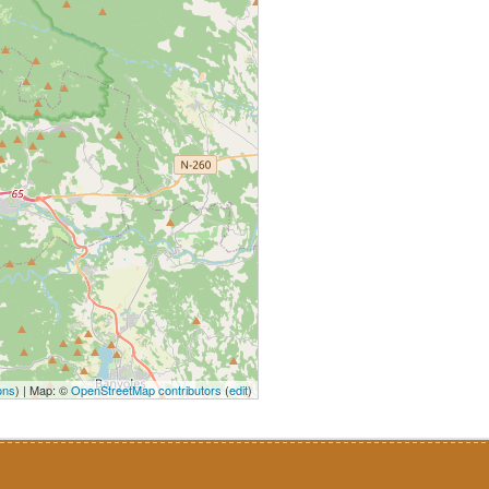
ons
) | Map: ©
OpenStreetMap contributors
(
edit
)