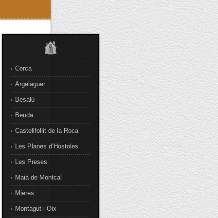
Cerca
Argelaguer
Besalú
Beuda
Castellfollit de la Roca
Les Planes d’Hostoles
Les Preses
Maià de Montcal
Mieres
Montagut i Oix