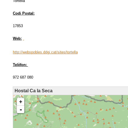
Tortellà
Codi Postal:
17853
Web:
http://webspobles.ddgi.cat/sites/tortella
Telèfon:
972 687 080
Hostal Ca la Seca
loading map - please wait...
+
-