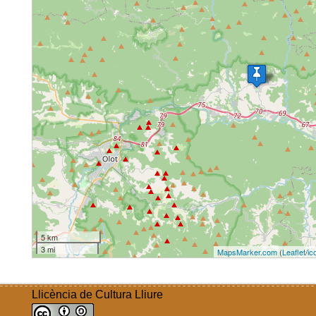
5 km
3 mi
MapsMarker.com
(
Leaflet
/
ic
Llicència de Cultura Lliure