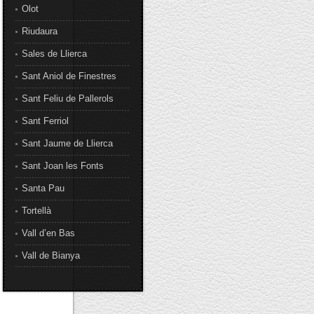
Olot
Riudaura
Sales de Llierca
Sant Aniol de Finestres
Sant Feliu de Pallerols
Sant Ferriol
Sant Jaume de Llierca
Sant Joan les Fonts
Santa Pau
Tortellà
Vall d’en Bas
Vall de Bianya