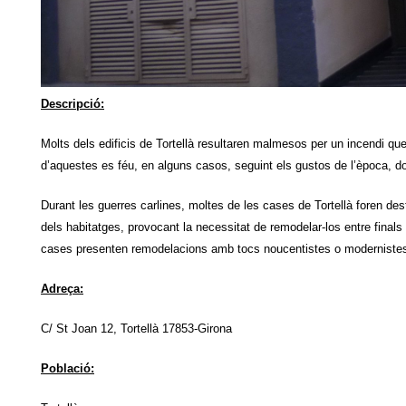
Descripció:
Molts dels edificis de Tortellà resultaren malmesos per un incendi que
d’aquestes es féu, en alguns casos, seguint els gustos de l’època, d
Durant les guerres carlines, moltes de les cases de Tortellà foren de
dels habitatges, provocant la necessitat de remodelar-los entre finals
cases presenten remodelacions amb tocs noucentistes o moderniste
Adreça:
C/ St Joan 12, Tortellà 17853-Girona
Població: