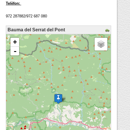
Telèfon:
972 287882/972 687 080
Bauma del Serrat del Pont
loading map - please wait...
+
-