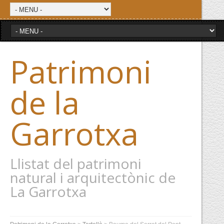
Patrimoni
de la
Garrotxa
Llistat del patrimoni
natural i arquitectònic de
La Garrotxa