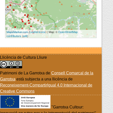
5 km
MapsMarker.com
(
Leaflet
/
icons
) | Map: ©
OpenStreetMap
3 mi
contributors
(
edit
)
Llicència de Cultura Lliure
Patrimoni de La Garrotxa
de
Consell Comarcal de la
Garrotxa
està subjecta a una llicència de
Reconeixement-CompartirIgual 4.0 Internacional de
Creative Commons
"Garrotxa Cultour: