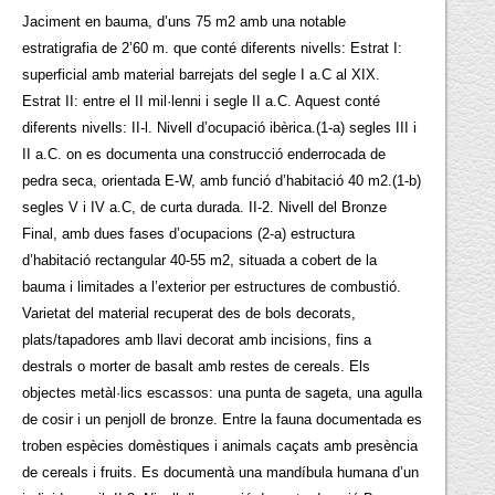
Jaciment en bauma, d’uns 75 m2 amb una notable
estratigrafia de 2’60 m. que conté diferents nivells: Estrat I:
superficial amb material barrejats del segle I a.C al XIX.
Estrat II: entre el II mil·lenni i segle II a.C. Aquest conté
diferents nivells: II-l. Nivell d’ocupació ibèrica.(1-a) segles III i
II a.C. on es documenta una construcció enderrocada de
pedra seca, orientada E-W, amb funció d’habitació 40 m2.(1-b)
segles V i IV a.C, de curta durada. II-2. Nivell del Bronze
Final, amb dues fases d’ocupacions (2-a) estructura
d’habitació rectangular 40-55 m2, situada a cobert de la
bauma i limitades a l’exterior per estructures de combustió.
Varietat del material recuperat des de bols decorats,
plats/tapadores amb llavi decorat amb incisions, fins a
destrals o morter de basalt amb restes de cereals. Els
objectes metàl·lics escassos: una punta de sageta, una agulla
de cosir i un penjoll de bronze. Entre la fauna documentada es
troben espècies domèstiques i animals caçats amb presència
de cereals i fruits. Es documentà una mandíbula humana d’un