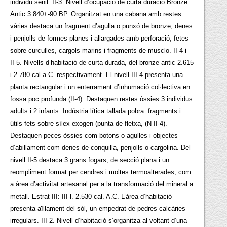
individu senil. II-3. Nivell d’ocupació de curta duració Bronze
Antic 3.840+-90 BP. Organitzat en una cabana amb restes
vàries destaca un fragment d’agulla o punxó de bronze, denes
i penjolls de formes planes i allargades amb perforació, fetes
sobre curculles, cargols marins i fragments de musclo. II-4 i
II-5. Nivells d’habitació de curta durada, del bronze antic 2.615
i 2.780 cal a.C. respectivament. El nivell III-4 presenta una
planta rectangular i un enterrament d’inhumació col·lectiva en
fossa poc profunda (II-4). Destaquen restes òssies 3 individus
adults i 2 infants. Indústria lítica tallada pobra: fragments i
útils fets sobre sílex exogen (punta de fletxa, (N II-4).
Destaquen peces òssies com botons o agulles i objectes
d’abillament com denes de conquilla, penjolls o cargolina. Del
nivell II-5 destaca 3 grans fogars, de secció plana i un
reompliment format per cendres i moltes termoalterades, com
a àrea d’activitat artesanal per a la transformació del mineral a
metall. Estrat III: III-l. 2.530 cal. A.C. L’àrea d’habitació
presenta aïllament del sòl, un empedrat de pedres calcàries
irregulars. III-2. Nivell d’habitació s’organitza al voltant d’una