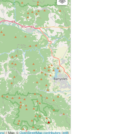
ons
) | Map: ©
OpenStreetMap contributors
(
edit
)