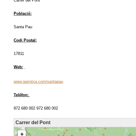
Carrer del Pont
Població:
Santa Pau
Codi Postal:
17811
Web:
www.garrotxa.com/santapau
Telèfon:
972 680 002 972 680 002
Carrer del Pont
loading map - please wait...
+