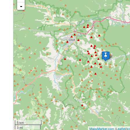
-
5 km
3 mi
MapsMarker.com
(
Leaflet
/
ic