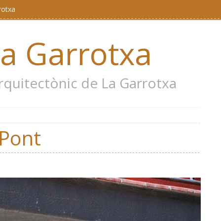
rotxa
la Garrotxa
 arquitectònic de La Garrotxa
 Pont