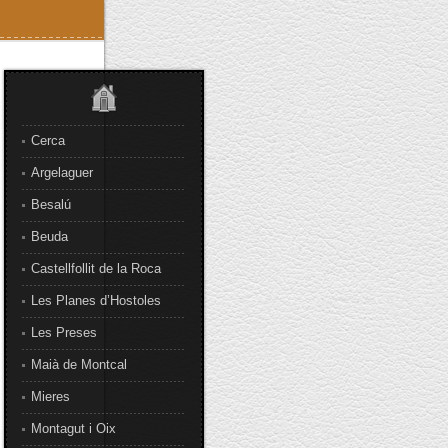
Cerca
Argelaguer
Besalú
Beuda
Castellfollit de la Roca
Les Planes d’Hostoles
Les Preses
Maià de Montcal
Mieres
Montagut i Oix