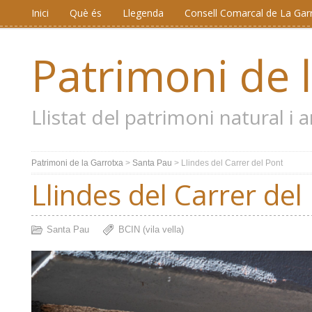
Inici
Què és
Llegenda
Consell Comarcal de La Gar
Patrimoni de 
Llistat del patrimoni natural i
Patrimoni de la Garrotxa
>
Santa Pau
>
Llindes del Carrer del Pont
Llindes del Carrer del
Santa Pau
BCIN (vila vella)