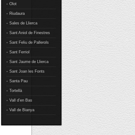
Olot
Riudaura
Sales de Llierca
Sant Aniol de Finestres
Sant Feliu de Pallerols
Sant Ferriol
Sant Jaume de Llierca
Sant Joan les Fonts
Santa Pau
Tortellà
Vall d’en Bas
Vall de Bianya