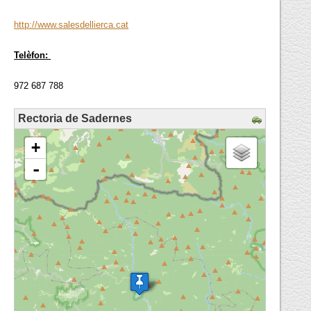
http://www.salesdellierca.cat
Telèfon:
972 687 788
Rectoria de Sadernes
loading map - please wait...
+
-