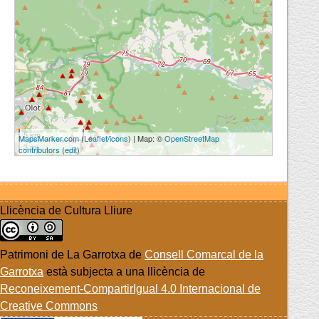
5 km
MapsMarker.com
(
Leaflet
/
icons
) | Map: ©
OpenStreetMap
3 mi
contributors
(
edit
)
Llicència de Cultura Lliure
Patrimoni de La Garrotxa
de
Consell Comarcal de la
Garrotxa
està subjecta a una llicència de
Reconeixement-CompartirIgual 4.0 Internacional de
Creative Commons