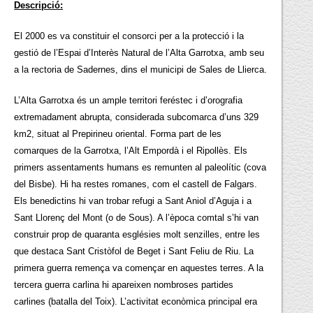
Descripció:
El 2000 es va constituir el consorci per a la protecció i la
gestió de l’Espai d’Interès Natural de l’Alta Garrotxa, amb seu
a la rectoria de Sadernes, dins el municipi de Sales de Llierca.
L’Alta Garrotxa és un ample territori feréstec i d’orografia
extremadament abrupta, considerada subcomarca d’uns 329
km2, situat al Prepirineu oriental. Forma part de les
comarques de la Garrotxa, l’Alt Empordà i el Ripollès. Els
primers assentaments humans es remunten al paleolític (cova
del Bisbe). Hi ha restes romanes, com el castell de Falgars.
Els benedictins hi van trobar refugi a Sant Aniol d’Aguja i a
Sant Llorenç del Mont (o de Sous). A l’època comtal s’hi van
construir prop de quaranta esglésies molt senzilles, entre les
que destaca Sant Cristòfol de Beget i Sant Feliu de Riu. La
primera guerra remença va començar en aquestes terres. A la
tercera guerra carlina hi apareixen nombroses partides
carlines (batalla del Toix). L’activitat econòmica principal era