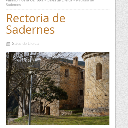
Patrimoni de la Garrotxa
>
Sales de Llierca
>
Rectoria de
Sadernes
Rectoria de
Sadernes
Sales de Llierca