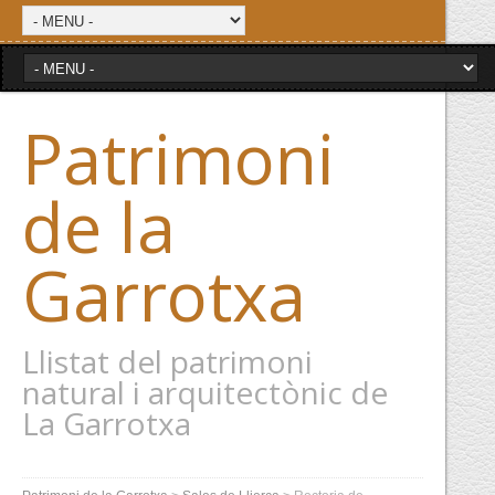
Patrimoni
de la
Garrotxa
Llistat del patrimoni
natural i arquitectònic de
La Garrotxa