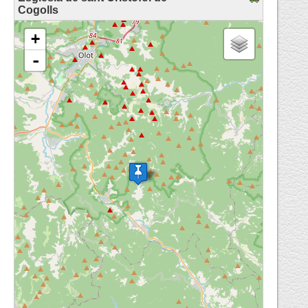
Cogolls
loading map - please wait...
+
-