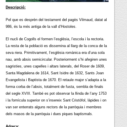
Descripció:
Pel que es desprèn del testament del pagès Vilmaud, datat al
986, és la més antiga de la vall d’Hostoles.
El nucli de Cogolls el formen l’església, l’escola i la rectoria.
La resta de la població es dissemina al llarg de la conca de la
seva riera. Primitivament, l’església romànica era d’una sola
nau, amb absis semicircular. Posteriorment s’hi afegiren unes
sagristies, unes capelles i altars laterals, del Roser de 1609,
Santa Magdalena de 1614, Sant Isidre de 1632, Sants Joan
Evangelista i Baptista de 1670. El retaule major s’adapta a la
forma corba de l’absis, totalment de fusta, sembla de finals
del segle XVIII. També es pot observar la llinda de l’any 1753
i la fornícula superior on s’insereix Sant Cristòfol, làpides i on
van ser enterrats alguns rectors de la parròquia i membres
dels masos de la parròquia i dues piques baptismals.
Adreça: