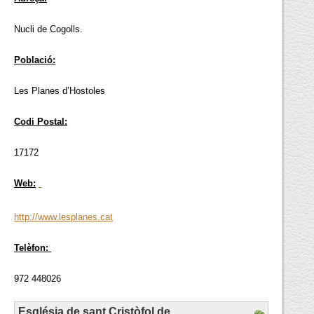
Nucli de Cogolls.
Població:
Les Planes d’Hostoles
Codi Postal:
17172
Web:
http://www.lesplanes.cat
Telèfon:
972 448026
Església de sant Cristòfol de