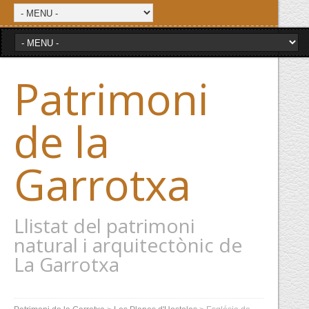
Patrimoni
de la
Garrotxa
Llistat del patrimoni
natural i arquitectònic de
La Garrotxa