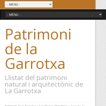
Patrimoni
de la
Garrotxa
Llistat del patrimoni
natural i arquitectònic de
La Garrotxa