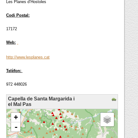
Les Planes d’Hostoles
Codi Postal:
17172
Web:
http://www.lesplanes.cat
Telèfon:
972 448026
Capella de Santa Margarida i
el Mal Pas
loading map - please wait...
+
-