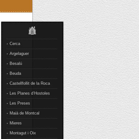
Cerca
Argelaguer
Besalú
Beuda
Castellfollit de la Roca
Les Planes d’Hostoles
Les Preses
Maià de Montcal
Mieres
Montagut i Oix