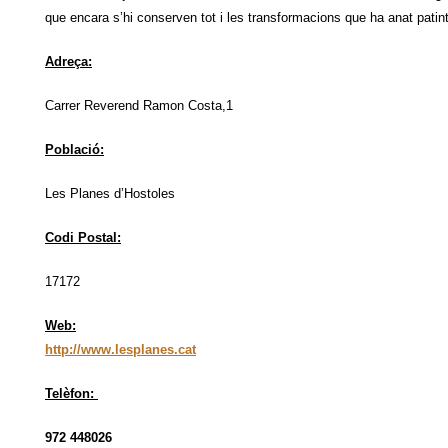
que encara s’hi conserven tot i les transformacions que ha anat patint l
Adreça:
Carrer Reverend Ramon Costa,1
Població:
Les Planes d’Hostoles
Codi Postal:
17172
Web:
http://www.lesplanes.cat
Telèfon:
972 448026