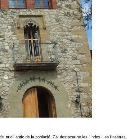
el nucli antic de la població. Cal destacar-ne les llindes i les finestres