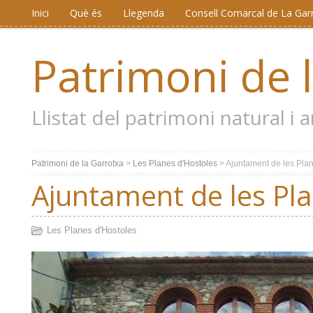
Inici
Què és
Llegenda
Consell Comarcal de La Gar
Patrimoni de 
Llistat del patrimoni natural i
Patrimoni de la Garrotxa
>
Les Planes d'Hostoles
>
Ajuntament de les Pla
Ajuntament de les Pla
Les Planes d'Hostoles