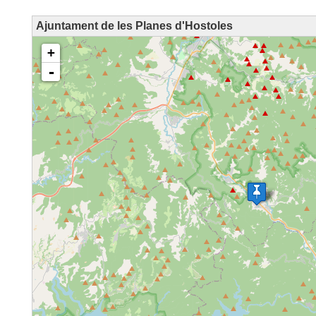
Ajuntament de les Planes d'Hostoles
loading map - please wait...
+
-