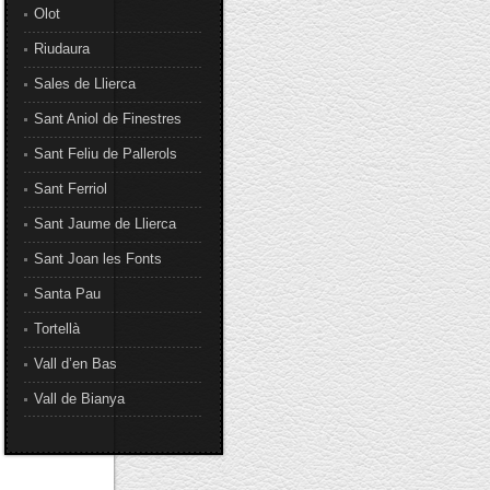
Olot
Riudaura
Sales de Llierca
Sant Aniol de Finestres
Sant Feliu de Pallerols
Sant Ferriol
Sant Jaume de Llierca
Sant Joan les Fonts
Santa Pau
Tortellà
Vall d’en Bas
Vall de Bianya